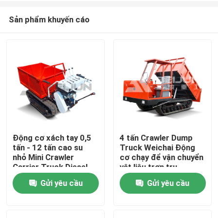
Sản phẩm khuyến cáo
Động cơ xách tay 0,5
4 tấn Crawler Dump
tấn - 12 tấn cao su
Truck Weichai Động
Nhà
nhỏ Mini Crawler
cơ chạy để vận chuyển
Carrier Truck Diesel
vật liệu trơn tru
Gửi yêu cầu
Gửi yêu cầu
Sản phẩm
Video