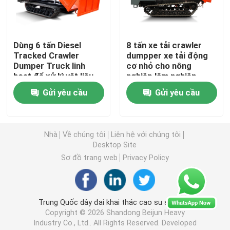
Xe xúc lật bánh xích
Dùng 6 tấn Diesel
8 tấn xe tải crawler
Tracked Crawler
dumpper xe tải động
Thang kéo bánh xe
Dumper Truck linh
cơ nhỏ cho nông
hoạt để xử lý vật liệu
nghiệp lâm nghiệp
mượt mà
vườn cây cối vận
Tàu sân bay nhân sự ngầm
Gửi yêu cầu
Gửi yêu cầu
chuyển
Phương tiện ngầm
Nhà
Về chúng tôi
Liên hệ với chúng tôi
Desktop Site
Nâng kéo bò
Sơ đồ trang web
Privacy Policy
Xe nâng Boom có ​​khớp nối
Trung Quốc dây đai khai thác cao su supplier.
Copyright © 2026 Shandong Beijun Heavy
Kính thiên văn bùng nổ nâng
Industry Co., Ltd.. All Rights Reserved. Developed