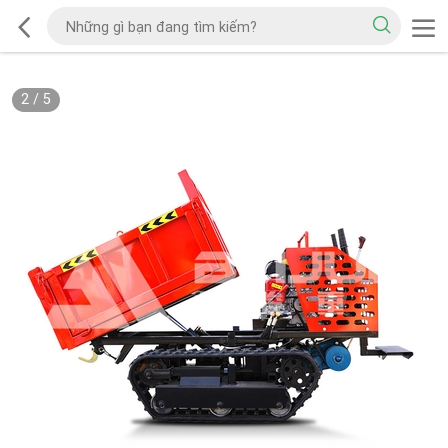
2
/
5