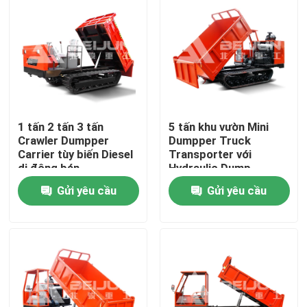
Về chúng tôi
Tham quan nhà máy
Kiểm soát chất lượng
1 tấn 2 tấn 3 tấn
5 tấn khu vườn Mini
Crawler Dumpper
Dumpper Truck
Carrier tùy biến Diesel
Transporter với
di động bán
Hydraulic Dump
Yêu cầu báo giá
Gửi yêu cầu
Gửi yêu cầu
xe ben ngầm
Xe tải khai thác ngầm
Xe tải khớp nối ngầm