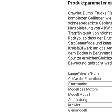
Produktparameter e
Crawler-Dump-Trucks (Cra
komplexen Geländen wie 
schneebedeckte Gebiete,
Nettoleistung von 4 kW 
Tragfähigkeit von höchs
Radtyp, so dass der Druc
Straßenauflage und kann 
Kreislaufwerk um das Ant
dem Boden in Berührung k
Spur zu erreichenGleichz
Bewegung gebracht wird
Länge*Breite*Höhe
Größe der Frachtbox
Startmarke
Modell des Motors
Modell Modell
Ausrüstung
Krawler
Gleismodell