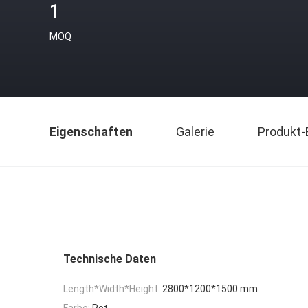
1
MOQ
Eigenschaften
Galerie
Produkt-
Technische Daten
Length*Width*Height:
2800*1200*1500 mm
Farbe:
Rot