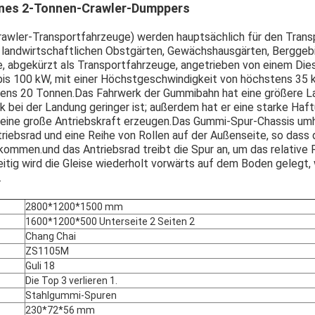
ines 2-Tonnen-Crawler-Dumppers
wler-Transportfahrzeuge) werden hauptsächlich für den Transpo
landwirtschaftlichen Obstgärten, Gewächshausgärten, Berggebi
 abgekürzt als Transportfahrzeuge, angetrieben von einem Die
bis 100 kW, mit einer Höchstgeschwindigkeit von höchstens 35 
tens 20 Tonnen.Das Fahrwerk der Gummibahn hat eine größere La
k bei der Landung geringer ist; außerdem hat er eine starke Haf
eine große Antriebskraft erzeugen.Das Gummi-Spur-Chassis umhü
riebsrad und eine Reihe von Rollen auf der Außenseite, so dass d
ommen.und das Antriebsrad treibt die Spur an, um das relative R
eitig wird die Gleise wiederholt vorwärts auf dem Boden gelegt,
.
Hinterlass eine Nachricht
Wir rufen Sie bald zurück!
2800*1200*1500 mm
1600*1200*500 Unterseite 2 Seiten 2
Chang Chai
ZS1105M
Guli 18
Die Top 3 verlieren 1.
Stahlgummi-Spuren
230*72*56 mm