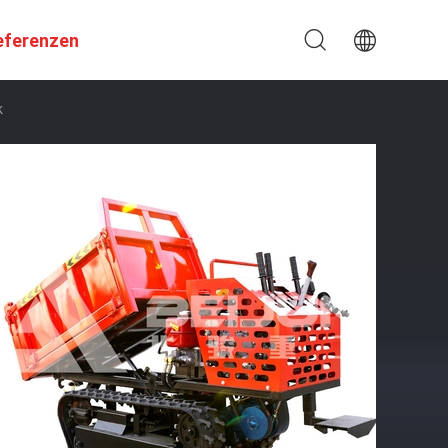
eferenzen
k