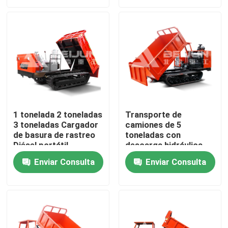
Productos
Vídeos
Camión volquete subterráneo
1 tonelada 2 toneladas
Transporte de
3 toneladas Cargador
camiones de 5
Camión de mina de subterráneo
de basura de rastreo
toneladas con
Diésel portátil
descarga hidráulica
personalizable para la
Camión articulado subterráneo
Enviar Consulta
Enviar Consulta
venta
Camión de descarga
Elevación de las tijeras de la rueda