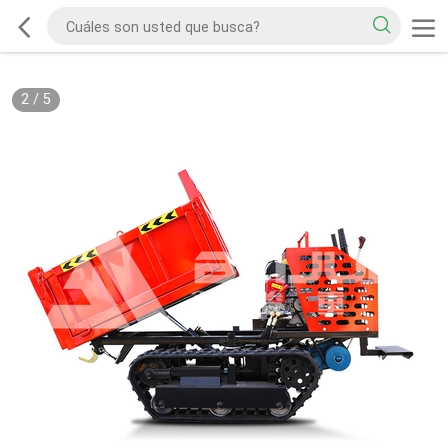
2
/
5