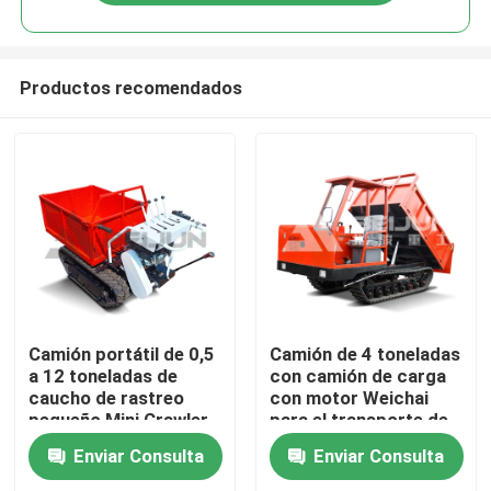
Productos recomendados
Inicio
Camión portátil de 0,5
Camión de 4 toneladas
a 12 toneladas de
con camión de carga
caucho de rastreo
con motor Weichai
Sobre nosotros
pequeño Mini Crawler
para el transporte de
Carrier Camión diésel
material sin problemas
Enviar Consulta
Enviar Consulta
Contactos