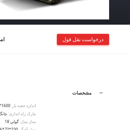
درخواست نقل قول
ام
مشخصات
اندازه جعبه بار:
1600*1200*500 پایین 2 طرف 2
مارک راه اندازی:
چانگ
مدل مدل:
گولي 18
مدل آهنگ:
230*72*56 میلی متر