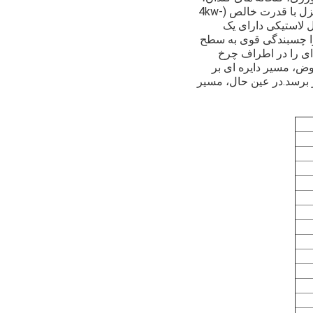
مناطق کوهستانی، سواحل،و مناطق برفی، به اختصار وسایل نقلیه حمل و نقل. توسط یک موتور دیزل با قدرت خالص (4kw-
ر در ساعت و ظرفیت حمل بیش از 20 تن.شاسی ریل لاستیکی دارای یک
 را چسبندگی قوی به سطح
 ای را در اطراف چرخ
ض، مسیر دایره ای بر
 برسد.در عین حال، مسیر