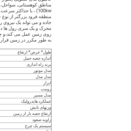
منطقه فرود بزرگتر از نوع 
جاده و می تواند یک نیروی ر
محرک و یک سری رول ها در خ
روی زمین عمل می کند،و چر
به طور مکرر در زمین قرار 
طول* عرض* ارتفاع
اندازه جعبه حمل
برند راه اندازی
مدل موتور
مدل مدل
ابزار
زومب
مدل مسیر
عملکرد هایدرولیک
وزنهای تابش
ارتفاع جعبه بار از زمین
زاويه صعود
سیستم یک چرخ