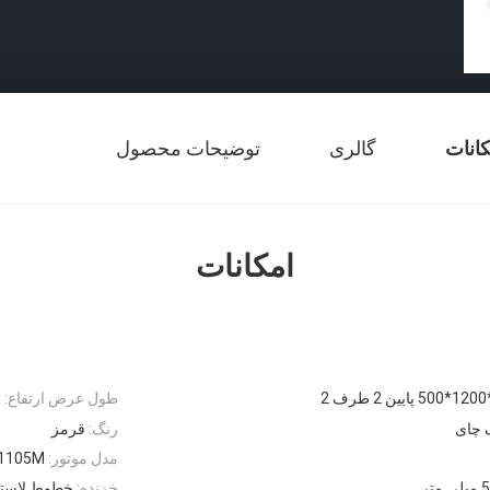
کانات
گالری
توضیحات محصول
امکانات
طول عرض ارتفاع:
0
 چای
رنگ:
قرمز
مدل موتور:
1105M
خزنده:
خطوط لاستی