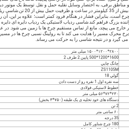
100kw) ، با حداکثر سرعت بیش از 35 کیلومت
چرخ است، بنابراین فشار در هنگام فرود کمتر است؛ علاوه بر این، آن
اننده بزرگ فراهم کند.شاسی ردیاب لاستیکی یک ردیاب دایره ای دایره
ارج می پیچد، مانع از تماس مستقیم چرخ ها با زمین می شود. در عو
خ محرک مسیر را هدایت می کند تا به رولینگ نسبی چرخ ها در مسیر
می گیرد و در نتیجه شاسی را به حرکت می رساند.
۲۸۰۰*۱۲۰۰*۱۵۰۰ میلی متر
1600*1200*500 پایین 2 طرف 2
چانگ چايي
ZS1105M
پیام بگذارید
ما به زودی با شما تماس خواهیم گرفت
گولي 18
سه نفره اول 1 نفره رو از دست دادن
خطوط لاستیکی فولادی
۲۳۰*۷۲*۵۶ میلی متر
دستگاه های خود تخلیه ی یک طبقه (۷۵۰*۳ بخش)
2 تن
۶۰ سانتی متر
35 درجه
180 چرخ شناور کامل