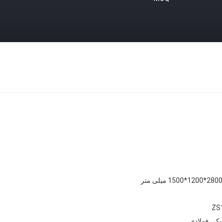
280*1200*1500 میلی متر
ZS
کی فولادی