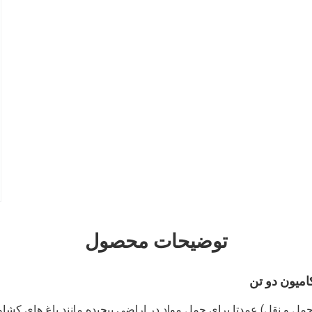
توضیحات محصول
میون دو تن
ل و نقل) عمدتا برای حمل مواد در اراضی پیچیده مانند باغ های کشاو