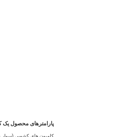
پارامترهای محصول یک کا
کامیون های کشویی (سوار حم