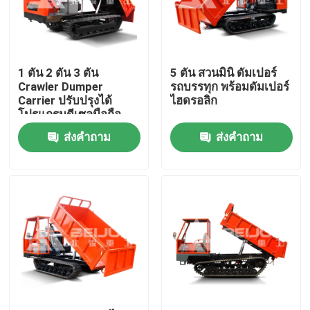
ผลิตภัณฑ์
1 ตัน 2 ตัน 3 ตัน
5 ตัน สวนมินิ ดัมเปอร์
วิดีโอ
Crawler Dumper
รถบรรทุก พร้อมดัมเปอร์
Carrier ปรับปรุงได้
ไฮดรอลิก
โปรแกรมดีเซลมือถือ
รถดั๊มพ์ใต้ดิน
สําหรับขาย
ส่งคำถาม
ส่งคำถาม
รถขุดใต้ดิน
รถบรรทุกติดใต้ดิน
รถบรรทุกขนของคราว์เลอร์ดัมเปอร์
การยกเลื่อยล้อ