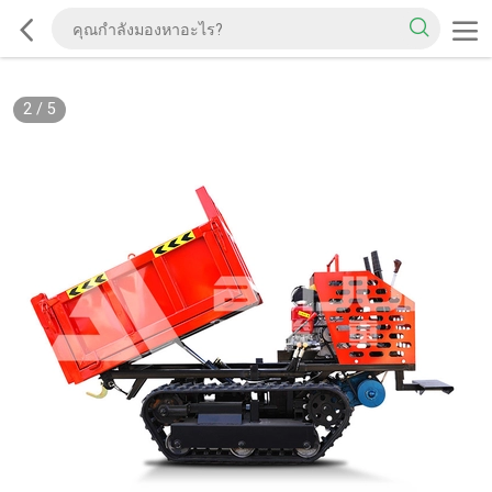
2
/
5