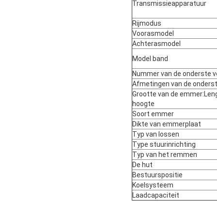
Transmissieapparatuur
Rijmodus
Voorasmodel
Achterasmodel
Model band
Nummer van de onderste v
Afmetingen van de onderst
Grootte van de emmer:Leng
hoogte
Soort emmer
Dikte van emmerplaat
Typ van lossen
Type stuurinrichting
Typ van het remmen
De hut
Bestuurspositie
Koelsysteem
Laadcapaciteit