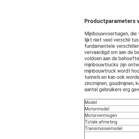
Productparameters v
Mijnbouwvoertuigen, die 
lijkt niet veel verschil
fundamentele verschill
vervaardigd om aan de be
voldoen aan de behoefte
mijnbouwtrucks zijn ontw
mijnbouwtruck wordt hoof
tunnels.en kan ook worden
zincmijnen, goudmijnen, 
aantal gebruikers erg ge
Model
Motormodel
Motorvermogen
Totale afmeting
Transmissiemodel