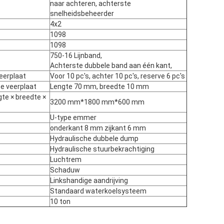
naar achteren, achterste
snelheidsbeheerder
4x2
1098
1098
750-16 Lijnband,
Achterste dubbele band aan één kant,
eerplaat
Voor 10 pc's, achter 10 pc's, reserve 6 pc's
e veerplaat
Lengte 70 mm, breedte 10 mm
VERZENDEN
te × breedte ×
3200 mm*1800 mm*600 mm
U-type emmer
onderkant 8 mm zijkant 6 mm
Hydraulische dubbele dump
Hydraulische stuurbekrachtiging
Luchtrem
Schaduw
Linkshandige aandrijving
Standaard waterkoelsysteem
10 ton