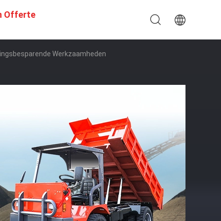
n Offerte
nningsbesparende Werkzaamheden