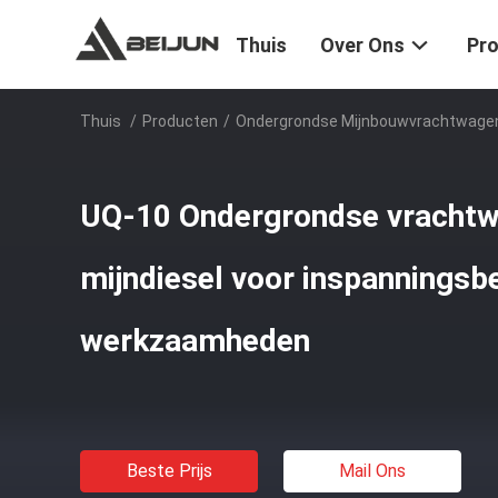
Thuis
Over Ons
Pr
Thuis
/
Producten
/
Ondergrondse Mijnbouwvrachtwage
UQ-10 Ondergrondse vrachtw
mijndiesel voor inspannings
werkzaamheden
Beste Prijs
Mail Ons