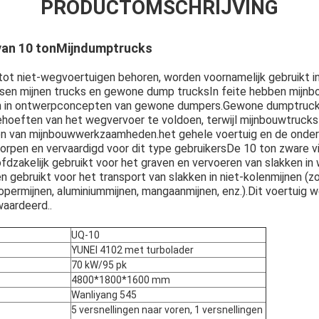
PRODUCTOMSCHRIJVING
an 10 ton
Mijndumptrucks
tot niet-wegvoertuigen behoren, worden voornamelijk gebruikt i
 tussen mijnen trucks en gewone dump trucksIn feite hebben mijn
en in ontwerpconcepten van gewone dumpers.Gewone dumptrucks
hoeften van het wegvervoer te voldoen, terwijl mijnbouwtrucks
n van mijnbouwwerkzaamheden.het gehele voertuig en de onder
orpen en vervaardigd voor dit type gebruikersDe 10 ton zware v
dzakelijk gebruikt voor het graven en vervoeren van slakken in 
 gebruikt voor het transport van slakken in niet-kolenmijnen (zo
Laat een bericht achter
We bellen je snel terug!
kopermijnen, aluminiummijnen, mangaanmijnen, enz.).Dit voertuig 
waardeerd..
UQ-10
YUNEI 4102 met turbolader
70 kW/95 pk
4800*1800*1600 mm
Wanliyang 545
5 versnellingen naar voren, 1 versnellingen