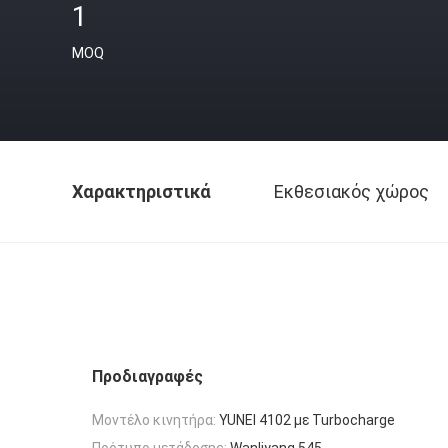
1
MOQ
Χαρακτηριστικά
Εκθεσιακός χώρος
Προδιαγραφές
Μοντέλο κινητήρα:
YUNEI 4102 με Turbocharge
Πρότυπο μετάδοσης:
Wanliyang 545