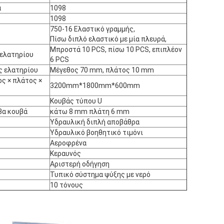
α
1098
1098
750-16 Ελαστικό γραμμής,
Πίσω διπλό ελαστικό με μία πλευρά,
Μπροστά 10 PCS, πίσω 10 PCS, επιπλέον
 ελατηρίου
6 PCS
ς ελατηρίου
Μέγεθος 70 mm, πλάτος 10 mm
ς × πλάτος ×
3200mm*1800mm*600mm
ΥΠΟΒΟΛΉ
Κουβάς τύπου U
βα κουβά
κάτω 8 mm πλάτη 6 mm
Υδραυλική διπλή αποβάθρα
Υδραυλικό βοηθητικό τιμόνι
Αεροφρένα
Κεραυνός
Αριστερή οδήγηση
Τυπικό σύστημα ψύξης με νερό
10 τόνους