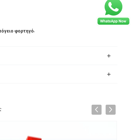
,
πόγειο φορτηγό
ς