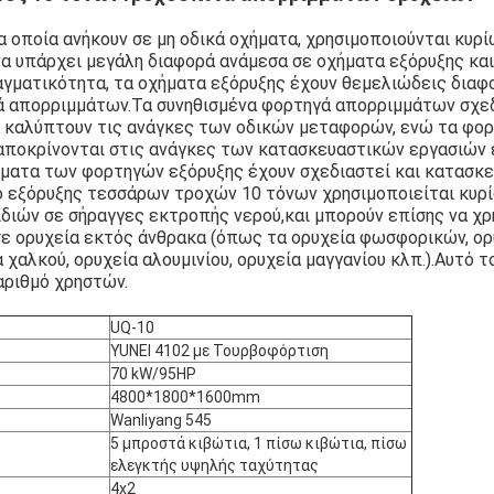
α οποία ανήκουν σε μη οδικά οχήματα, χρησιμοποιούνται κυρί
να υπάρχει μεγάλη διαφορά ανάμεσα σε οχήματα εξόρυξης κα
γματικότητα, τα οχήματα εξόρυξης έχουν θεμελιώδεις διαφ
ά απορριμμάτων.Τα συνηθισμένα φορτηγά απορριμμάτων σχεδ
α καλύπτουν τις ανάγκες των οδικών μεταφορών, ενώ τα φορ
ταποκρίνονται στις ανάγκες των κατασκευαστικών εργασιών 
ματα των φορτηγών εξόρυξης έχουν σχεδιαστεί και κατασκευ
 εξόρυξης τεσσάρων τροχών 10 τόνων χρησιμοποιείται κυρί
διών σε σήραγγες εκτροπής νερού,και μπορούν επίσης να χρ
ε ορυχεία εκτός άνθρακα (όπως τα ορυχεία φωσφορικών, ορ
 χαλκού, ορυχεία αλουμινίου, ορυχεία μαγγανίου κλπ.).Αυτό τ
Αφήστε ένα μήνυμα
We bellen je snel terug!
αριθμό χρηστών.
UQ-10
YUNEI 4102 με Τουρβοφόρτιση
70 kW/95HP
4800*1800*1600mm
Wanliyang 545
5 μπροστά κιβώτια, 1 πίσω κιβώτια, πίσω
ελεγκτής υψηλής ταχύτητας
4x2