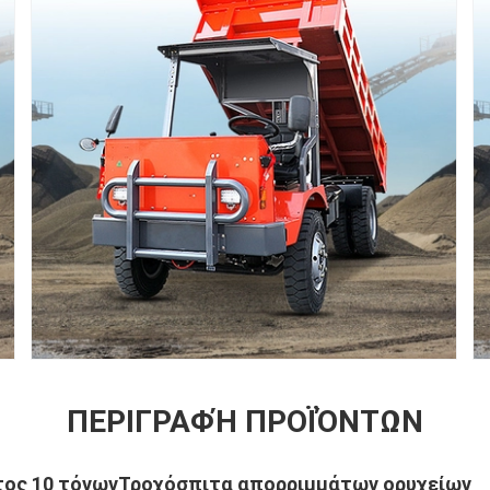
ΠΕΡΙΓΡΑΦΉ ΠΡΟΪΌΝΤΩΝ
τος 10 τόνων
Τροχόσπιτα απορριμμάτων ορυχείων