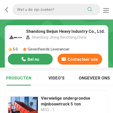
Shandong Beijun Heavy Industry Co., Ltd.
Shandong Jining Rencheng,China
5.0
Geverifieerde Leverancier
Bel nu
Contacteer ons
PRODUCTEN
VIDEO'S
ONGEVEER ONS
Vierwielige ondergrondse
mijnbouwtruck 5 ton
MOQ：1