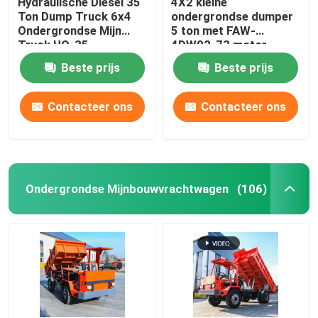
Hydraulische Diesel 35
4X2 kleine
Ton Dump Truck 6x4
ondergrondse dumper
Ondergrondse Mijn
5 ton met FAW-
Verticale Lift
Truck UQ-35
4DW92-73 motor
Beste prijs
Beste prijs
Waterput boorinstallatie
Contacteer ons
Contacteer ons
Ondergrondse Mijnbouwvrachtwagen
(106)