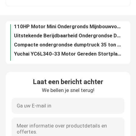
Uitstekende Berijdbaarheid Ondergrondse Dump Truck 25 Ton 6x4 Drive UQ-25
Compacte ondergrondse dumptruck 35 ton mijntransportvoertuigen UQ-35Q
Producten
Yuchai YC6L340-33 Motor Gereden Stortplaatsvrachtwagen 25 Ton Hydraulische Stortplaatsvrachtwagen Ondergronds
Materiële Transporter Mini Tunnel 5 Ton Dump Truck Robuuste Prestaties
Video's
Diesel YUNEI 4102 Motor 95HP Kleine ondergrondse mijnbouwtruck UQ-7
Laadwagen Ondergrondse mijnbouwvrachtwagen 4 Wheeler wendbaar ontwerp
Ondergrondse Stortplaatsvrachtwagen
Krachtige 4x2-kiepwagen Zijrijdende 12-tons kiepwagen
118KW/160HP Off Highway Mijnbouw Dump Truck Nuttige lading 15 Ton Dumper
Oranje 20 Tone Underground Mining Truck Transport Diesel Powered
Ondergrondse Mijnbouwvrachtwagen
Laat een bericht achter
Yuchai Engine 25t Dump Truck Commerciële Dump Trucks met vier wielen 6X4
We bellen je snel terug!
YC6MK375-T300 Motor 35t Ondergrondse mijnbouwvrachtwagen Kolenmijnbouwvoertuig uq-35Q
Ondergrondse Gearticuleerde Vrachtwagen
ISO 25Tons Vierwielaandrijving Gekoppelde vrachtwagen voor het transport van mijnbouw
35 Ton Diesel Dumper Truck Zware Lading 4 Wheel Drive Dump Truck
Crawler dumper vrachtwagen
Krachtige ondergrondse knikgestuurde vrachtwagen 12 ton voor mijnbouwtunnel
Heavy-duty dieselaangedreven ondergrondse vrachtwagen met knikbesturing Brandstofzuinig
Opheffing van de schaar