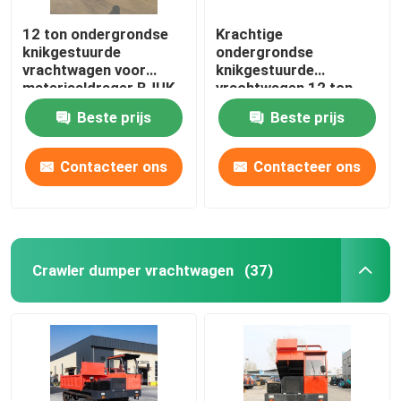
12 ton ondergrondse
Krachtige
knikgestuurde
ondergrondse
vrachtwagen voor
knikgestuurde
materiaaldrager BJUK-
vrachtwagen 12 ton
12
voor mijnbouwtunnel
Beste prijs
Beste prijs
Contacteer ons
Contacteer ons
Crawler dumper vrachtwagen
(37)