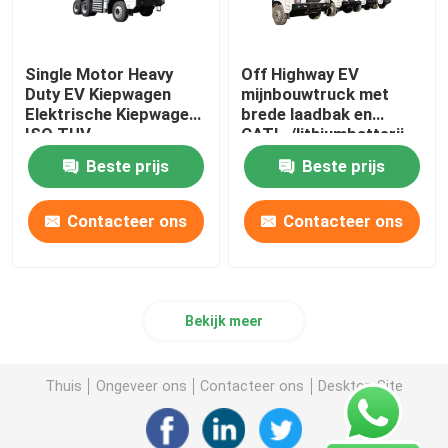
Single Motor Heavy
Off Highway EV
Duty EV Kiepwagen
mijnbouwtruck met
Elektrische Kiepwagen
brede laadbak en
ISO TUV
CATL-/lithiumbatterij
Gecertificeerd
Beste prijs
Beste prijs
Contacteer ons
Contacteer ons
Bekijk meer
Thuis
Ongeveer ons
Contacteer ons
Desktop Site