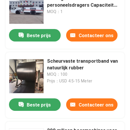
personeelsdragers Capaciteit
voor 19 personen
MOQ：1
Beste prijs
Contacteer ons
Scheurvaste transportband van
natuurlijk rubber
MOQ：100
Prijs：USD 4.5-15 Meter
Beste prijs
Contacteer ons