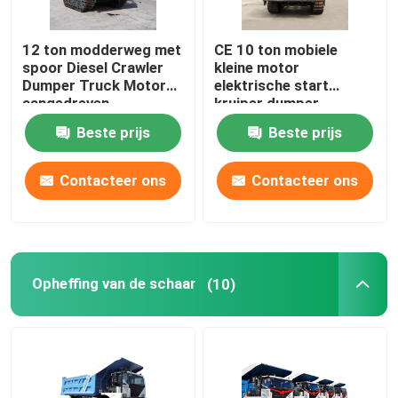
12 ton modderweg met
CE 10 ton mobiele
spoor Diesel Crawler
kleine motor
Dumper Truck Motor
elektrische start
aangedreven
kruiper dumper
Engineering rubber
vrachtwagen
Beste prijs
Beste prijs
tracks
technische rubberen
sporen
Contacteer ons
Contacteer ons
Opheffing van de schaar
(10)