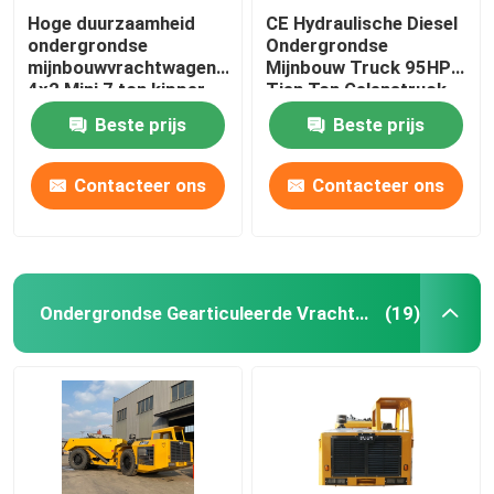
Hoge duurzaamheid
CE Hydraulische Diesel
ondergrondse
Ondergrondse
mijnbouwvrachtwagen
Mijnbouw Truck 95HP
4x2 Mini 7 ton kipper
Tien Ton Gelenstruck
Truck
Beste prijs
Beste prijs
Contacteer ons
Contacteer ons
Ondergrondse Gearticuleerde Vrachtwagen
(19)