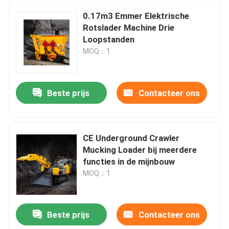
0.17m3 Emmer Elektrische
Rotslader Machine Drie
Loopstanden
MOQ：1
Beste prijs
Contacteer ons
CE Underground Crawler
Mucking Loader bij meerdere
Thuis
functies in de mijnbouw
MOQ：1
Over ons
Beste prijs
Contacteer ons
110HP Motor Mini Ondergronds Mijnbouwvoertuig 12 Ton Dump Truck UQ-12
Contacten