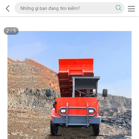
2
/
5