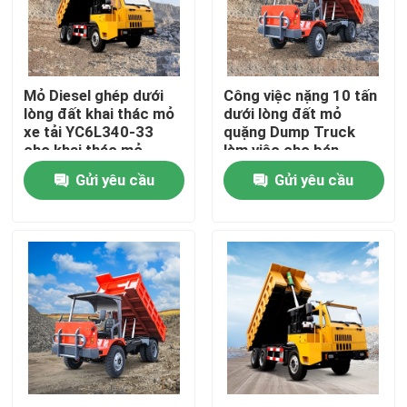
Về chúng tôi
Mỏ Diesel ghép dưới
Công việc nặng 10 tấn
Tham quan nhà máy
lòng đất khai thác mỏ
dưới lòng đất mỏ
xe tải YC6L340-33
quặng Dump Truck
cho khai thác mỏ
làm việc cho bán
Kiểm soát chất lượng
Shandong
Gửi yêu cầu
Gửi yêu cầu
Yêu cầu báo giá
xe ben ngầm
Xe tải khai thác ngầm
Xe tải khớp nối ngầm