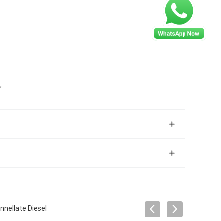
,
e
nnellate Diesel