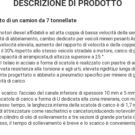
DESCRIZIONE DI PRODOTTO
to di un camion da 7 tonnellate
ori diesel affidabili e ad alta coppia di bassa velocità della ser
tà di abbinamento, cambio dedicato per veicoli minieri pesanti.
 velocità elevata, aumento del rapporto di velocità e della coppi
e il 30% rispetto allo stesso veicolo stradale a motore, carico di
capacità di arrampicata,di altezza superiore a 25 °.
il telaio in acciaio a forma di scatola è realizzato con piastre di 
vata resistenza alla torsione e agli urti, elevata rigidità,e lunga d
e progettato e abbinato a pneumatici specifici per miniere di 
tà di carico.
 e scarico: l'acciaio del canale inferiore di spessore 10 mm e 5
scatola di carico a forma di U dedicata alla zona mineraria, con ma
stesso tempo, la larghezza interna della scatola di carico è di 1,
e di attrezzature come raschiatrici e caricatori,riducendo notevol
 cilindro di olio di sollevamento a tre sezioni di grande portat
usso, il tempo di sollevamento è breve e lo scarico è conveniente