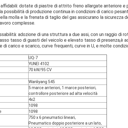
affidabili: dotate di piastre di attrito freno allargate anteriore e
 la possibilità di produzione continua in condizioni di carico pesan
lla molla e la frenata di taglio del gas assicurano la sicurezza d
i lavoro complesse.
abilità: adozione di una struttura a due assi, con un raggio di ro
 basso tasso di guasti del veicolo e elevato tasso di presenza,è a
 di carico e scarico, curve frequenti, curve in U, e molte condizio
UQ-7
YUNEI 4102
70 kW/95 CV
Wanliyang 545
5 marce anteriori, 1 marce posteriori,
controllore posteriore ad alta velocità
4x2
1098
e
1098
750 x 6 pneumatici lineari,
Pneumatico doppio posteriore a un lato,