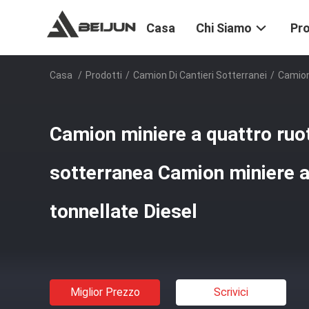
Casa
Chi Siamo
Pro
Casa
/
Prodotti
/
Camion Di Cantieri Sotterranei
/
Camion
Camion miniere a quattro ruot
sotterranea Camion miniere a
tonnellate Diesel
Miglior Prezzo
Scrivici