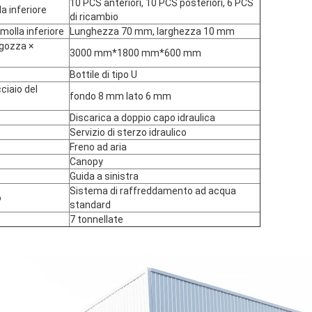
10 PCS anteriori, 10 PCS posteriori, 6 PCS
a inferiore
di ricambio
molla inferiore
Lunghezza 70 mm, larghezza 10 mm
ngozza ×
3000 mm*1800 mm*600 mm
Bottile di tipo U
ciaio del
fondo 8 mm lato 6 mm
Discarica a doppio capo idraulica
Servizio di sterzo idraulico
Freno ad aria
Canopy
Guida a sinistra
Sistema di raffreddamento ad acqua
o
standard
7 tonnellate