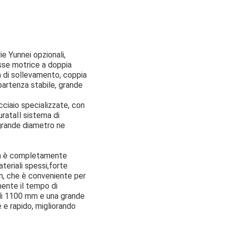
ie Yunnei opzionali,
Asse motrice a doppia
a di sollevamento, coppia
 partenza stabile, grande
acciaio specializzate, con
urataIl sistema di
grande diametro ne
 mm è completamente
teriali spessi,forte
7 m, che è conveniente per
mente il tempo di
a di 1100 mm e una grande
 e rapido, migliorando