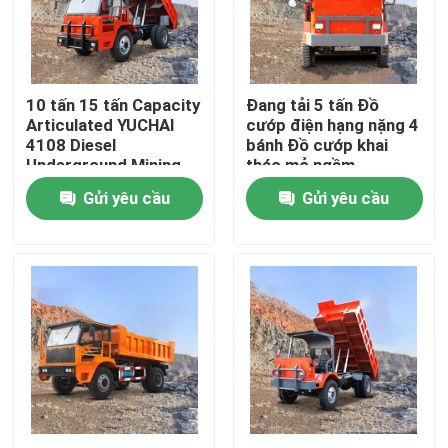
Sản phẩm
10 tấn 15 tấn Capacity
Đang tải 5 tấn Đồ
video
Articulated YUCHAI
cướp điện hạng nặng 4
4108 Diesel
bánh Đồ cướp khai
Underground Mining
thác mỏ ngầm
xe ben ngầm
Dumpper Truck
Gửi yêu cầu
Gửi yêu cầu
Xe tải khai thác ngầm
Xe tải khớp nối ngầm
Xe xúc lật bánh xích
Thang kéo bánh xe