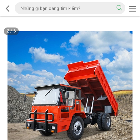
2
/
6