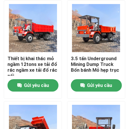
Thiết bị khai thác mỏ
3.5 tấn Underground
ngầm 12tons xe tải đổ
Mining Dump Truck
rác ngầm xe tải đổ rác
Bốn bánh Mỏ hẹp trục
nối
Gửi yêu cầu
Gửi yêu cầu
Nhà
Về chúng tôi
Địa chỉ liên hệ