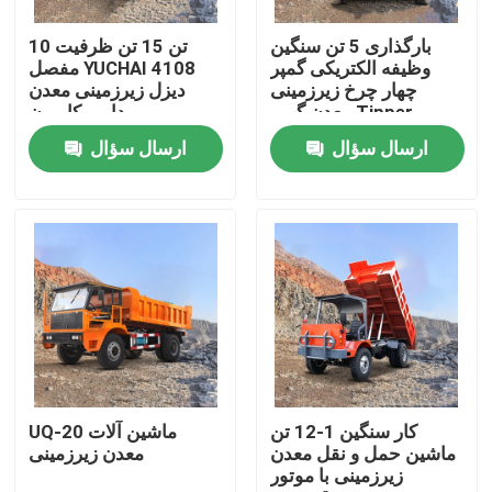
بارگذاری 5 تن سنگین
10 تن 15 تن ظرفیت
محصولات
وظیفه الکتریکی گمپر
مفصل YUCHAI 4108
چهار چرخ زیرزمینی
دیزل زیرزمینی معدن
معدن گمپر Tipper
دامپر کامیون
ویدیوها
ارسال سؤال
ارسال سؤال
کامیون کمپرسی زیرزمینی
کامیون معدن زیرزمینی
کامیون زیرزمینی مفصلی
کامیون کشنده
کار سنگین 1-12 تن
UQ-20 ماشین آلات
ماشین حمل و نقل معدن
معدن زیرزمینی
زیرزمینی با موتور
بلند کردن قیچی چرخ