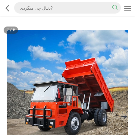
2
/
6