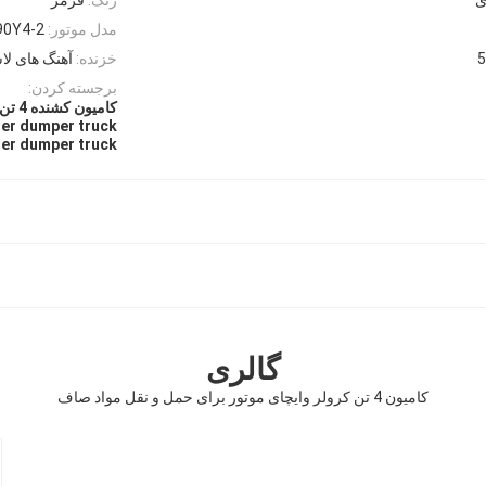
مدل موتور:
90Y4-2
خزنده:
آهنگ های ل
برجسته کردن:
کامیون کشنده 4 تن,کامیون کشنده با موتور ویچای,ماشین نقلیه مواد صاف
ler dumper truck
ler dumper truck
گالری
کامیون 4 تن کرولر وایچای موتور برای حمل و نقل مواد صاف