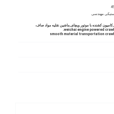
4
استیکی مهندسی
,
,
weichai engine powered craw
smooth material transportation craw