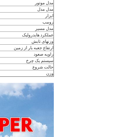
مدل موتور
مدل مدل
ابزار
زومب
مدل مسیر
عملکرد هایدرولیک
وزنهای تابش
ارتفاع جعبه بار از زمین
زاويه صعود
سیستم یک چرخ
حالت شروع
وزن