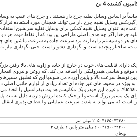
ون کشنده 4 تن
ساساً بر اساس وسایل نقلیه چرخ دار هستند ، و چرخ های عقب به وسایل
و گیربکس وسایل نقلیه چرخ دار می توانند همچنان مورد استفاده قرار گ
عمده به عنوان وسایل نقلیه کمکی برای وسایل نقلیه سرنشین استفاده
قلیه چرخداراگر چه هدف اصلی طراحی این بود که از نقاط قوت هر دو 
های هر دو سیستم را به ارث برد.سرعت جاده به سرعت ماشين هاي چرخ
نیست، ساختار پیچیده است و نگهداری دشوار است. حتی نگهداری نیاز ب
ک دارای قابلیت های خوب در خارج از جاده و زاویه های بالا رفتن بزر
موقع و شاسی هیدرولیکی را اضافه می کند، که روغن و نیروی انفجاری
یین توسط سرعت بالا و پایین آورده می شوندبا این که تطبیق مسیره
پیام بگذارید
ما به زودی با شما تماس خواهیم گرفت
ه ویژه در محیط های غیر جاده ای.تعداد زيادي از لوازم جانبي اصلي دو
های موتور: Yuchai، Weichai Cloud، و غیره. این خودرو یک مکانیسم هدایت دیفرانسیل را ا
ارای یک مسیر بزرگ است،و اثر خنک کننده لرزش داردبه دلیل نسبت پا
ن است که می تواند به شدت سرعت عملیاتی و انعطاف پذیری انتقال جاد
۳۴۸۰*۱۶۵۰*۲۰۵۰ میلی متر
۲۲۰۰*۱۵۰۰*۶۰۰ میلی متر پایین ۲ طرف ۲
ویچای