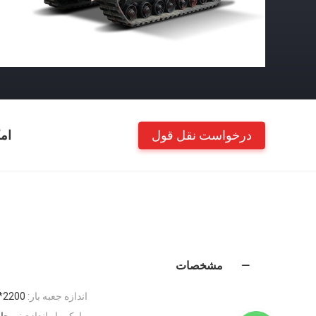
درخواست نقل قول
ام
مشخصات
اندازه جعبه بار:
2200*1500*600 پایین 2 طرف 2
مارک راه اندازی:
ویچا