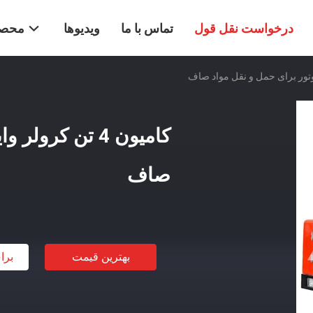
درخواست نقل قول
تماس با ما
ویدیوها
محصو
کامیون 4 تن کر
صاف
بهترین قیمت
برا