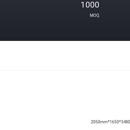
1000
MOQ
3480*1650*2050m