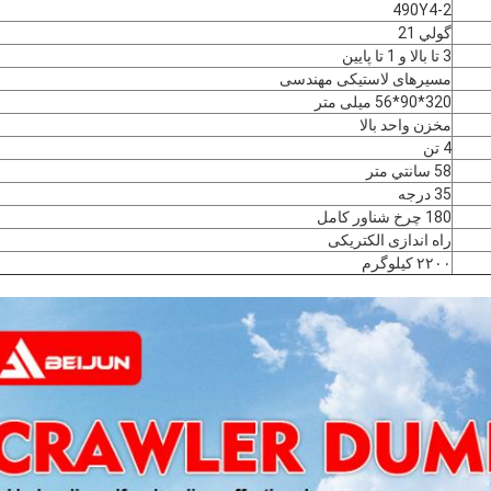
490Y4-2
گولي 21
3 تا بالا و 1 تا پایین
مسیرهای لاستیکی مهندسی
320*90*56 میلی متر
مخزن واحد بالا
4 تن
58 سانتي متر
ارسال
35 درجه
180 چرخ شناور کامل
راه اندازی الکتریکی
۲۲۰۰ کیلوگرم