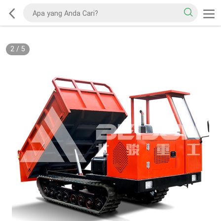
2
/
5