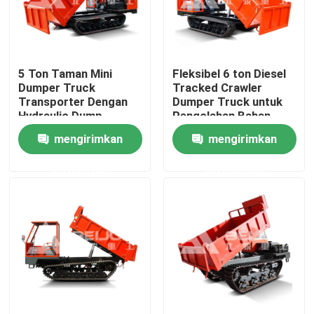
Produk
5 Ton Taman Mini
Fleksibel 6 ton Diesel
video
Dumper Truck
Tracked Crawler
Transporter Dengan
Dumper Truck untuk
Hydraulic Dump
Pengolahan Bahan
Truk Dump Bawah Tanah
Lemes
mengirimkan
mengirimkan
permintaan
permintaan
Truk Penambangan Bawah Tanah
Truk Artikulasi Bawah Tanah
Truk Crawler Dumper
Pengangkat Gunting Roda