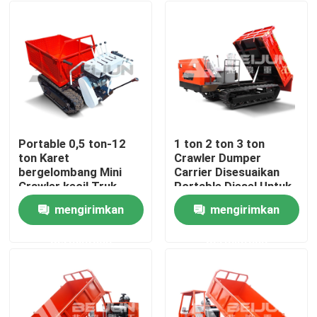
Portable 0,5 ton-12
1 ton 2 ton 3 ton
ton Karet
Crawler Dumper
bergelombang Mini
Carrier Disesuaikan
Crawler kecil Truk
Portable Diesel Untuk
Pengangkut Diesel
Dijual
mengirimkan
mengirimkan
Rumah
permintaan
permintaan
Tentang kita
Kontak