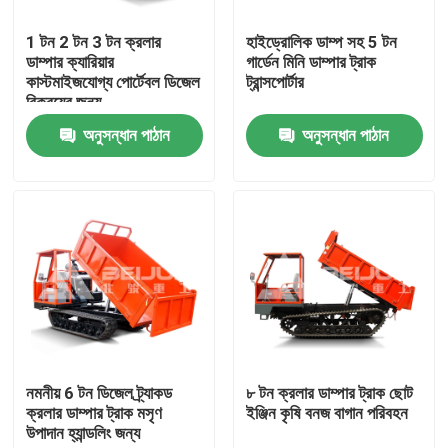
1 টন 2 টন 3 টন ক্রলার
হাইড্রোলিক ডাম্প সহ 5 টন
আমাদের সম্পর্কে
ডাম্পার ক্যারিয়ার
গার্ডেন মিনি ডাম্পার ট্রাক
কাস্টমাইজযোগ্য পোর্টেবল ডিজেল
ট্রান্সপোর্টার
বিক্রয়ের জন্য
কারখানা ভ্রমণ
অনুসন্ধান পাঠান
অনুসন্ধান পাঠান
মান নিয়ন্ত্রণ
উদ্ধৃতির জন্য আবেদন
ভূগর্ভস্থ ডাম্প ট্রাক
ভূগর্ভস্থ মাইনিং ট্রাক
নমনীয় 6 টন ডিজেল ট্র্যাকড
৮ টন ক্রলার ডাম্পার ট্রাক ছোট
ক্রলার ডাম্পার ট্রাক মসৃণ
ইঞ্জিন কৃষি বনজ বাগান পরিবহন
উপাদান হ্যান্ডলিং জন্য
ভূগর্ভস্থ আর্টিকুলেটেড ট্রাক