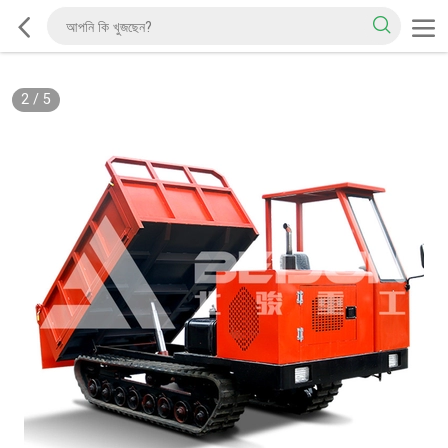
2
/
5