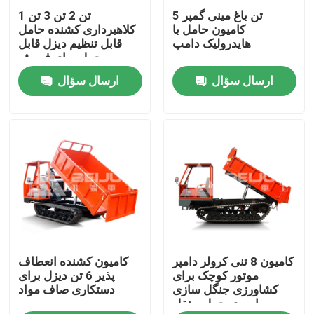
5 تن باغ مینی گمپر
1 تن 2 تن 3 تن
کامیون حامل با
کلاهبرداری کشنده حامل
محصولات
هایدرولیک دامپ
قابل تنظیم دیزل قابل
حمل برای فروش
ارسال سؤال
ارسال سؤال
ویدیوها
کامیون کمپرسی زیرزمینی
کامیون معدن زیرزمینی
کامیون زیرزمینی مفصلی
کامیون 8 تنی کرولر دامپر
کامیون کشنده انعطاف
کامیون کشنده
موتور کوچک برای
پذیر 6 تن دیزل برای
کشاورزی جنگل سازی
دستکاری صاف مواد
باروری حمل و نقل
بلند کردن قیچی چرخ