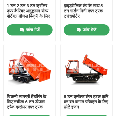
1 टन 2 टन 3 टन क्रॉलर
हाइड्रोलिक डंप के साथ 5
डंपर कैरियर अनुकूलन योग्य
टन गार्डन मिनी डंपर ट्रक
हमारे बारे में
पोर्टेबल डीजल बिक्री के लिए
ट्रांसपोर्टर
जांच भेजें
जांच भेजें
फैक्टरी यात्रा
गुणवत्ता नियंत्रण
एक बोली का अनुरोध
भूमिगत डंप ट्रक
चिकनी सामग्री हैंडलिंग के
8 टन क्रॉलर डंपर ट्रक कृषि
भूमिगत खनन ट्रक
लिए लचीला 6 टन डीजल
वन वन बागान परिवहन के लिए
ट्रैक क्रॉलर डंपर ट्रक
छोटे इंजन
भूमिगत व्यक्त ट्रक