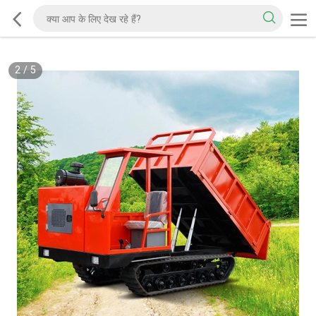
2
/
5