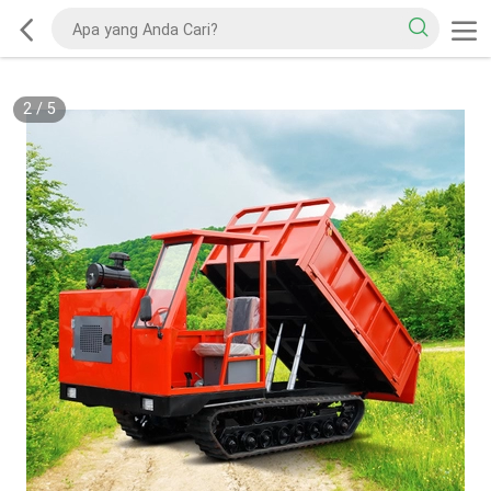
2
/
5