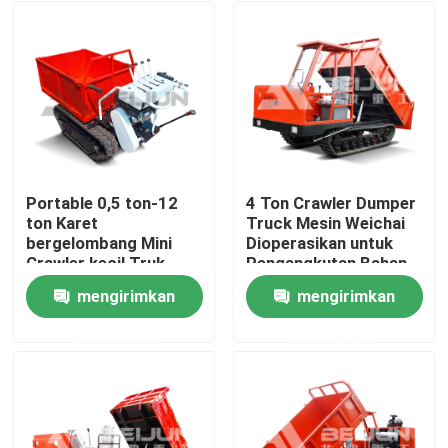
Portable 0,5 ton-12
4 Ton Crawler Dumper
ton Karet
Truck Mesin Weichai
bergelombang Mini
Dioperasikan untuk
Crawler kecil Truk
Pengangkutan Bahan
Pengangkut Diesel
Lemes
mengirimkan
mengirimkan
Rumah
permintaan
permintaan
Tentang kita
Kontak