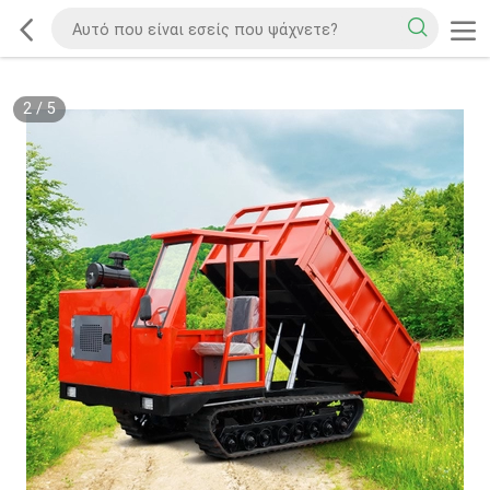
2
/
5