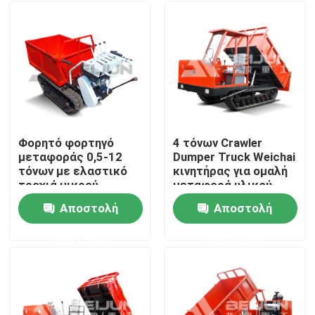
Φορητό φορτηγό
4 τόνων Crawler
μεταφοράς 0,5-12
Dumper Truck Weichai
τόνων με ελαστικό
κινητήρας για ομαλή
τροχιά μικρού
μεταφορά υλικού
μεγέθους Mini Crawler
Αποστολή
Αποστολή
φορτηγό μεταφοράς
Σπίτι
ερώτησης
ερώτησης
Σχετικά με εμάς
Επαφές