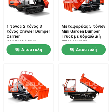
Προϊόντα
1 τόνος 2 τόνος 3
Μεταφορέας 5 τόνων
Βίντεο
τόνος Crawler Dumper
Mini Garden Dumper
Carrier
Truck με υδραυλική
Προσαρμόσιμο
απορρόφηση
Υπόγειο φορτηγό απορρίψεων
φορητό πετρέλαιο
Αποστολή
Αποστολή
ντίζελ προς πώληση
ερώτησης
ερώτησης
Φορτηγό υπόγειας μεταλλείας
Υπόγειο αρθρωμένο φορτηγό
Τροχόφορο-καθαριστήρα
Ανύψωση με ψαλίδι τροχών