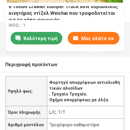
6 τόνων Crawler Dumper Truck Μίνι υδραυλικός
κινητήρας ντίζελ Weichai που τροφοδοτείται
για το κήπο φοινικιάς
MOQ：1
Καλύτερη τιμή
Μας ελάτε σε
επαφή με
Περιγραφή προϊόντων
Φορτηγό απορρίψεων αντιολισθη
τικών αλυσίδων
Υψηλό φως:
,
Τροχαίο Τροχαίο
,
Οχήμα απορρίψεως με έλξη
Όροι πληρωμής
L/C, T/T
Αριθμό μοντέλου
Τροχόφορο-καθαριστήρα