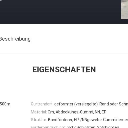
Beschreibung
EIGENSCHAFTEN
 500m
Gurtrandart:
geformter (versiegelte), Rand oder Sch
Material:
Cm, Abdeckungs-Gummi, NN, EP
Struktur:
Bandförderer, EP-/NNgewebe-Gummirieme
Förderbandschicht:
3-12 Schichten, 3 Schichten