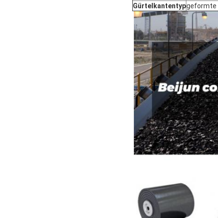
Gürtelkantentyp
geformte 