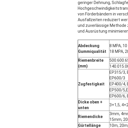
geringer Dehnung, Schlagfe
Hochgeschwindigkeitstransp
von Förderbändern in vers
Ausfallzeiten reduziert we
und zuverlässige Methode z
und Ausrüstung minimieren
Abdeckung
8 MPA, 10
Gummiqualität
18 MPA, 2
Riemenbreite
500.600.6
(mm)
140.015.0
EP315/3, 
EP600/3
Zugfestigkeit
EP400/4, 
EP500/5,
EP600/6,
Dicke oben +
3+1,5, 4+2
unten
3mm, 4mm
Riemendicke
15mm, 2
Gürtellänge
10m, 20m