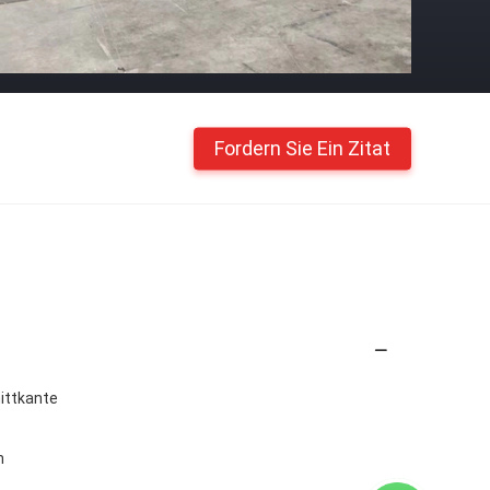
Fordern Sie Ein Zitat
nittkante
n