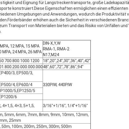
stigkeit und Eignung für Langstreckentransporte, große Ladekapazit
orte konstruiert.Diese Eigenschaften ermöglichen einen effizienten 
chiedenen Umgebungen und Anwendungen, wodurch die Produktivität 
rden.Förderbänder erhöhen auch die Sicherheit in verschiedenen Branc
um Transport von Materialien bieten und das Risiko von Unfällen und 
.
DIN-X,Y,W
 MPA, 12 MPA, 15 MPA
RMA-1, RMA-2
0 MPA, 24 MPA, 26 MPA
N17,M24
50.700.800.1000.1200
18",20",24",30",36",40",42"
01.800.200.000.000.000
48",60",72",78",86",94"
EP400/3, EP500/3,
EP500/4, EP600/4
330PIW, 440PIW
EP1000/5,EP1250/5
 EP1200/6
, 4+1,5, 4+3, 5+1,5,
3/16"+1/16", 1/4"+1/16"
, 5mm, 6mm, 7mm, 8mm, 9mm, 10mm, 12mm,
0mm, 25mm
, 50m, 100m, 200m, 250m, 300m, 500m