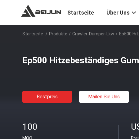
Startseite
Über Uns
Startseite
/
Produkte
/
Crawler-Dumper-Lkw
/
Ep500 Hi
Ep500 Hitzebeständiges Gu
Bestpreis
Mailen Sie Uns
100
U
MOQ
Pre