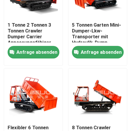
Produkte
1 Tonne 2 Tonnen 3
5 Tonnen Garten Mini-
Tonnen Crawler
Dumper-Lkw-
Videos
Dumper Carrier
Transporter mit
Anpassungsfähiger
Hydraulik-Dump
tragbarer Diesel zum
Anfrage absenden
Anfrage absenden
Untertagekipplaster
Verkauf
Tiefbau-LKW
Untertagesattelschlepper
Crawler-Dumper-Lkw
Flexibler 6 Tonnen
8 Tonnen Crawler
Aufheben der Rad-Schere