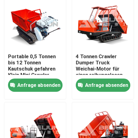
Portable 0,5 Tonnen
4 Tonnen Crawler
bis 12 Tonnen
Dumper Truck
Kautschuk gefahren
Weichai-Motor für
Klein Mini Crawler
einen reibungslosen
Träger Lkw Diesel
Transport von
Anfrage absenden
Anfrage absenden
angetrieben
Material
Nach Hause
Über uns
Kontakte