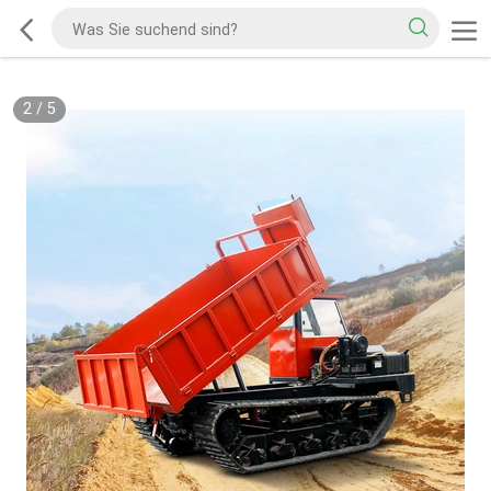
2
/
5