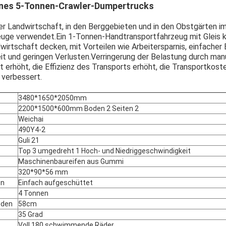
nes 5-Tonnen-Crawler-Dumpertrucks
r Landwirtschaft, in den Berggebieten und in den Obstgärten i
euge verwendet.Ein 1-Tonnen-Handtransportfahrzeug mit Gleis 
wirtschaft decken, mit Vorteilen wie Arbeitersparnis, einfacher 
t und geringen Verlusten.Verringerung der Belastung durch manu
 erhöht, die Effizienz des Transports erhöht, die Transportkost
 verbessert.
3480*1650*2050mm
2200*1500*600mm Boden 2 Seiten 2
Weichai
Hinterlass eine Nachricht
Wir rufen Sie bald zurück!
490Y4-2
Guli 21
Top 3 umgedreht 1 Hoch- und Niedriggeschwindigkeit
Maschinenbaureifen aus Gummi
320*90*56 mm
on
Einfach aufgeschüttet
4 Tonnen
oden
58cm
35 Grad
Voll 180 schwimmende Räder