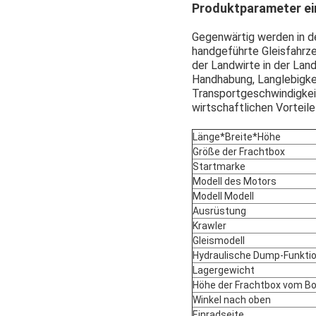
Produktparameter ei
Gegenwärtig werden in de
handgeführte Gleisfahrz
der Landwirte in der Land
Handhabung, Langlebigkei
Transportgeschwindigkeit
wirtschaftlichen Vorteile
Länge*Breite*Höhe
Größe der Frachtbox
Startmarke
Modell des Motors
Modell Modell
Ausrüstung
Krawler
Gleismodell
Hydraulische Dump-Funkti
Lagergewicht
Höhe der Frachtbox vom B
Winkel nach oben
Einradseite