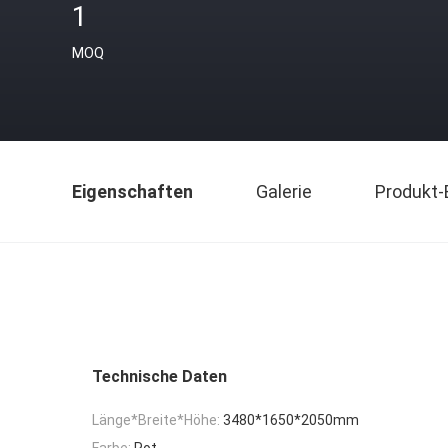
1
MOQ
Eigenschaften
Galerie
Produkt-
Technische Daten
Länge*Breite*Höhe:
3480*1650*2050mm
Farbe:
Rot