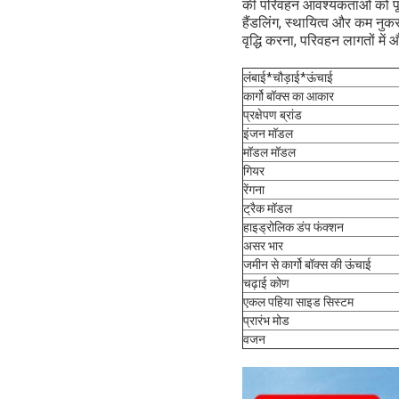
की परिवहन आवश्यकताओं को पूर
हैंडलिंग, स्थायित्व और कम नु
वृद्धि करना, परिवहन लागतों मे
लंबाई*चौड़ाई*ऊंचाई
कार्गो बॉक्स का आकार
प्रक्षेपण ब्रांड
इंजन मॉडल
मॉडल मॉडल
गियर
रेंगना
ट्रैक मॉडल
हाइड्रोलिक डंप फंक्शन
असर भार
जमीन से कार्गो बॉक्स की ऊंचाई
चढ़ाई कोण
एकल पहिया साइड सिस्टम
प्रारंभ मोड
वजन