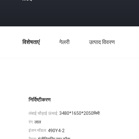
विशेषताएं
गेलरी
उत्पाद विवरण
निर्दिष्टीकरण
लंबाई चौड़ाई ऊंचाई:
3480*1650*2050मिमी
रंग:
लाल
इंजन मॉडल:
490Y4-2