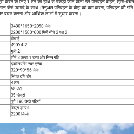
ा करने के लिए 1 टन का हाथ से पकड़ा जाने वाला रेल परिवहन वाहन, श्रम-ब
कसान जैसे फायदे के साथ।मैनुअल परिवहन के बोझ को कम करना, परिवहन की गति प्
ं और बचत करना और आर्थिक लाभों में सुधार करना।
3480*1650*2050 मिमी
2200*1500*600 मिमी नीचे 2 पक्ष 2
वीचाई
490Y4-2
गुली 21
शीर्ष 3 उल्टा 1 उच्च और निम्न गति
इंजीनियरिंग रबर ट्रैक
320*90*56 मिमी
एक संदेश छोड़ें
सिंगल टॉप डंप
4 टन
58 सेमी
35 डिग्री
पूर्ण 180 तैरते पहियों
विद्युत प्रारंभ
2200 किलो