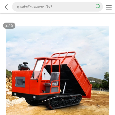
2
/
5