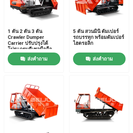
ผลิตภัณฑ์
1 ตัน 2 ตัน 3 ตัน
5 ตัน สวนมินิ ดัมเปอร์
วิดีโอ
Crawler Dumper
รถบรรทุก พร้อมดัมเปอร์
Carrier ปรับปรุงได้
ไฮดรอลิก
โปรแกรมดีเซลมือถือ
รถดั๊มพ์ใต้ดิน
สําหรับขาย
ส่งคำถาม
ส่งคำถาม
รถขุดใต้ดิน
รถบรรทุกติดใต้ดิน
รถบรรทุกขนของคราว์เลอร์ดัมเปอร์
การยกเลื่อยล้อ