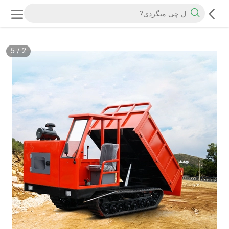
5
/
2