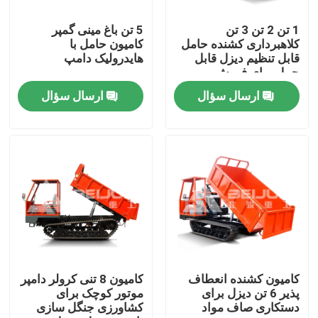
1 تن 2 تن 3 تن
5 تن باغ مینی گمپر
دربارهی ما
کلاهبرداری کشنده حامل
کامیون حامل با
قابل تنظیم دیزل قابل
هایدرولیک دامپ
حمل برای فروش
کارخانه تور
ارسال سؤال
ارسال سؤال
کنترل کیفیت
درخواست نقل قول
کامیون کمپرسی زیرزمینی
کامیون معدن زیرزمینی
کامیون کشنده انعطاف
کامیون 8 تنی کرولر دامپر
پذیر 6 تن دیزل برای
موتور کوچک برای
دستکاری صاف مواد
کشاورزی جنگل سازی
کامیون زیرزمینی مفصلی