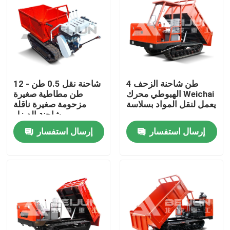
4 طن شاحنة الزحف
شاحنة نقل 0.5 طن - 12
الهبوطي محرك Weichai
طن مطاطية صغيرة
يعمل لنقل المواد بسلاسة
مزحومة صغيرة ناقلة
شاحنة الديزل
إرسال استفسار
إرسال استفسار
منزل
حول بنا
إتصال