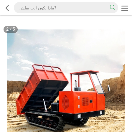
2
/
5