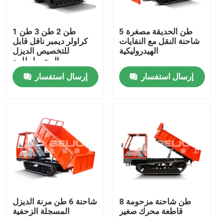
المنتجات
5 طن الحديقة مصغرة
1 طن 2 طن 3 طن
شاحنة النقل مع النفايات
كراولر ديمبر ناقل قابل
الهيدروليكية
للتخصيص الديزل
فيديوهات
المحمول للبيع
إرسال استفسار
إرسال استفسار
شاحنة قلابة تحت الأرض
شاحنة التعدين تحت الأرض
شاحنة مفصلية تحت الأرض
شاحنة كراولر
8 طن شاحنة مزحومة
شاحنة 6 طن مرنة الديزل
قاطعة محرك صغير
المسجلة الزحفية
رفع مقص العجلات