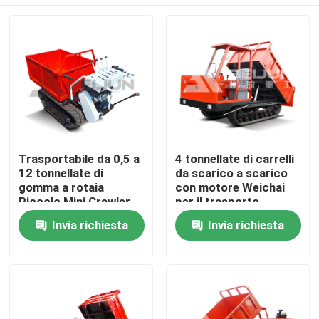
Trasportabile da 0,5 a
4 tonnellate di carrelli
12 tonnellate di
da scarico a scarico
gomma a rotaia
con motore Weichai
Piccolo Mini Crawler
per il trasporto
Carrier Truck A
agevole dei materiali
Casa
Invia richiesta
Invia richiesta
motore diesel
Chi siamo
Contatti