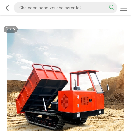
2
/
5