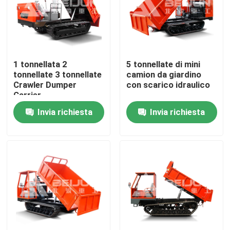
Prodotti
Video
1 tonnellata 2
5 tonnellate di mini
tonnellate 3 tonnellate
camion da giardino
Crawler Dumper
con scarico idraulico
Autocarro con cassone ribaltabile sotterraneo
Carrier
Personalizzabile
Invia richiesta
Invia richiesta
Diesel Portatile In
vendita
Camion di cantieri sotterranei
Camion articolato sotterraneo
Camion di scarico
Sollevamento delle forbici a ruota