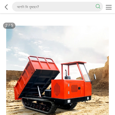
2
/
5