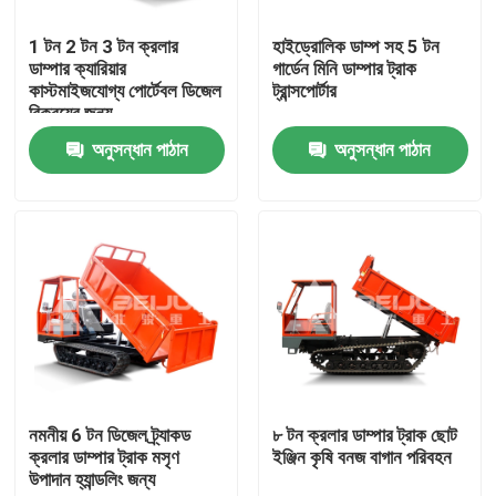
1 টন 2 টন 3 টন ক্রলার
হাইড্রোলিক ডাম্প সহ 5 টন
পণ্য
ডাম্পার ক্যারিয়ার
গার্ডেন মিনি ডাম্পার ট্রাক
কাস্টমাইজযোগ্য পোর্টেবল ডিজেল
ট্রান্সপোর্টার
বিক্রয়ের জন্য
ভিডিও
অনুসন্ধান পাঠান
অনুসন্ধান পাঠান
ভূগর্ভস্থ ডাম্প ট্রাক
ভূগর্ভস্থ মাইনিং ট্রাক
ভূগর্ভস্থ আর্টিকুলেটেড ট্রাক
ক্রলার ডাম্পার ট্রাক
নমনীয় 6 টন ডিজেল ট্র্যাকড
৮ টন ক্রলার ডাম্পার ট্রাক ছোট
ক্রলার ডাম্পার ট্রাক মসৃণ
ইঞ্জিন কৃষি বনজ বাগান পরিবহন
উপাদান হ্যান্ডলিং জন্য
চাকা কাঁচি উত্তোলন