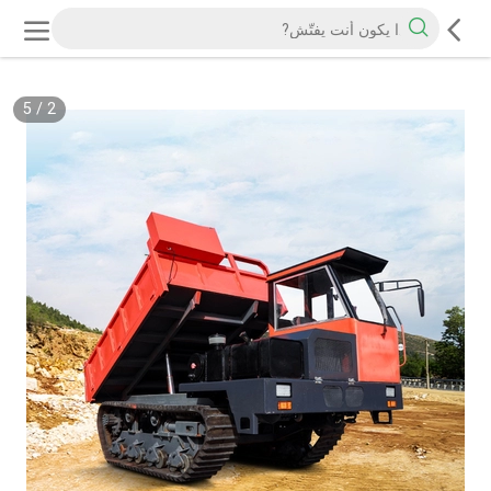
5
/
2