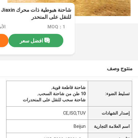
للنقل على المنحدر
MOQ：1
افضل سعر
منتوج وصف
شاحنة قاطعة قوية
,
تسليط الضوء:
10 طن من شاحنة السحب
,
شاحنة سحب للنقل على المنحدرات
إصدار الشهادات
CE,ISO,TUV
اسم العلامة التجارية
Beijun