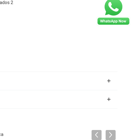
lados 2
ca