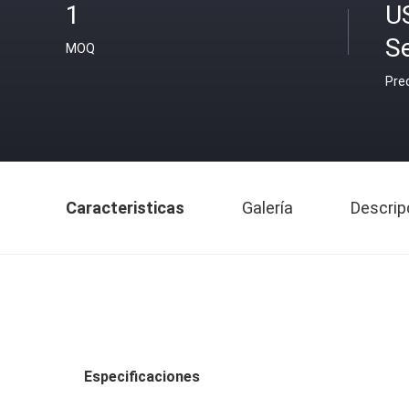
1
U
S
MOQ
Pre
Caracteristicas
Galería
Descrip
Especificaciones