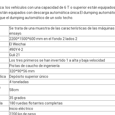
a: los vehículos con una capacidad de 6 T o superior están equipad
están equipados con descarga automática única.El dumping automátic
que el dumping automático de un solo techo.
Se trata de una muestra de las características de las máquinas
ensayo.
a
2200*1500*600 mm en el fondo 2 lados 2
El Weichai
PRESENTACIÓN
490Y4-2
Guli 21
Los tres primeros se han invertido 1 a alta y baja velocidad
Pistas de caucho de ingeniería
320*90*56 mm
lica
Depósito superior único
4 toneladas
a
58cm
35 grados
da
180 ruedas flotantes completas
Inicio eléctrico
2200 kg de peso