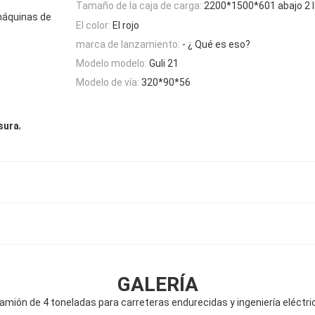
Tamaño de la caja de carga:
2200*1500*601 abajo 2 
 máquinas de
El color:
El rojo
marca de lanzamiento:
- ¿ Qué es eso?
Modelo modelo:
Guli 21
Modelo de vía:
320*90*56
,
sura
GALERÍA
amión de 4 toneladas para carreteras endurecidas y ingeniería eléctri