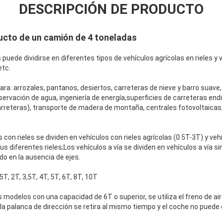
DESCRIPCIÓN DE PRODUCTO
ucto de un camión de 4 toneladas
s puede dividirse en diferentes tipos de vehículos agrícolas en rieles y 
etc.
a: arrozales, pantanos, desiertos, carreteras de nieve y barro suave,
nservación de agua, ingeniería de energía,superficies de carreteras en
arreteras), transporte de madera de montaña, centrales fotovoltaicas
Deja un mensaje
¡Te llamaremos pronto!
 con rieles se dividen en vehículos con rieles agrícolas (0.5T-3T) y veh
s diferentes rieles;Los vehículos a vía se dividen en vehículos a vía si
do en la ausencia de ejes.
,5T, 2T, 3,5T, 4T, 5T, 6T, 8T, 10T
 modelos con una capacidad de 6T o superior, se utiliza el freno de ai
 la palanca de dirección se retira al mismo tiempo y el coche no pued