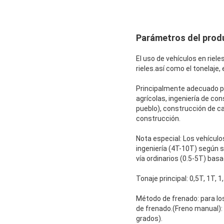
Parámetros del prod
El uso de vehículos en riele
rieles.así como el tonelaje, 
Principalmente adecuado par
agrícolas, ingeniería de co
pueblo), construcción de c
construcción.
Nota especial: Los vehículos
ingeniería (4T-10T) según su
vía ordinarios (0.5-5T) basa
Tonaje principal: 0,5T, 1T, 1
Método de frenado: para los
de frenado.(Freno manual):
grados).