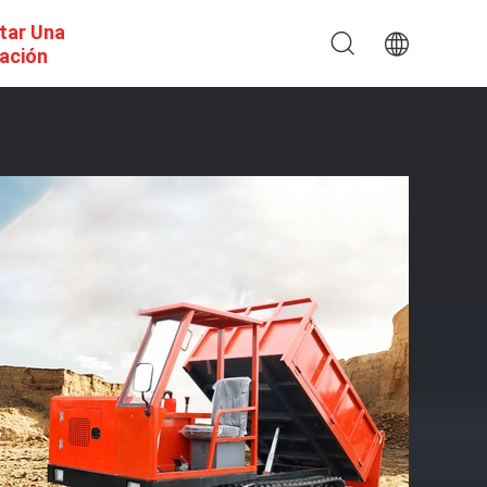
itar Una
ación