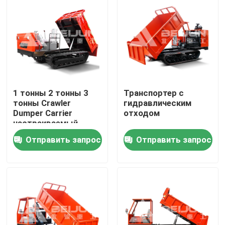
Продукция
Видео
Подземный самосвал
1 тонны 2 тонны 3
Транспортер с
тонны Crawler
гидравлическим
Dumper Carrier
отходом
настраиваемый
Тележка подземной разработки
портативный дизель
Отправить запрос
Отправить запрос
для продажи
Подземная отчетливо произношенная тележка
Дюмперный грузовик
Подъем ножницы на колесе