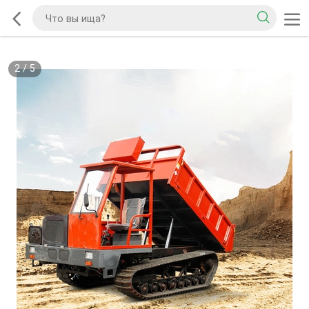
2
/
5