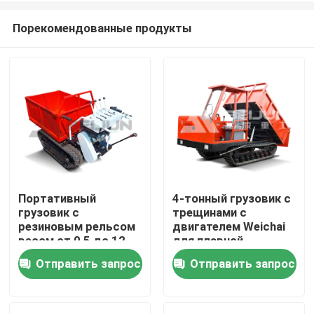
Порекомендованные продукты
Портативный
4-тонный грузовик с
грузовик с
трещинами с
Дома
резиновым рельсом
двигателем Weichai
весом от 0,5 до 12
для плавной
тонн
транспортировки
Отправить запрос
Отправить запрос
О Компании
материалов
Контакты