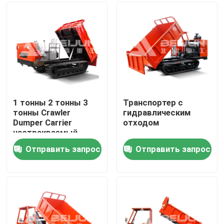
Продукция
Видео
Подземный самосвал
1 тонны 2 тонны 3
Транспортер с
тонны Crawler
гидравлическим
Dumper Carrier
отходом
Тележка подземной разработки
настраиваемый
портативный дизель
Отправить запрос
Отправить запрос
для продажи
Подземная отчетливо произношенная тележка
Дюмперный грузовик
Подъем ножницы на колесе