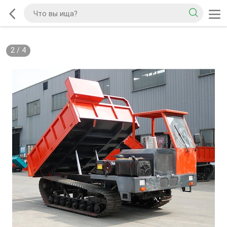
2
/
4