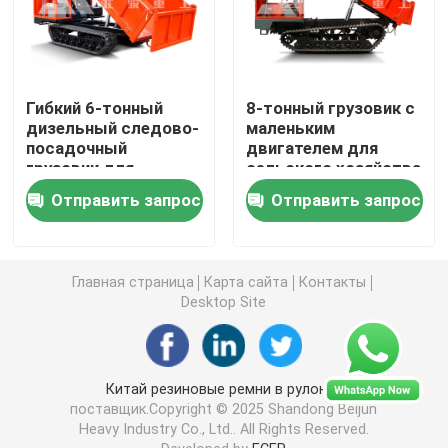
Подземные транспортные средства
Гибкий 6-тонный
8-тонный грузовик с
Подземный внедорожник
дизельный следово-
маленьким
посадочный
двигателем для
грузовик для
сельского хозяйства
Crawler Scissor подъем
гладкой обработки
Отправить запрос
Отправить запрос
материалов
Отчетливо произношенный подъем заграждения
Главная страница
Карта сайта
Контакты
Desktop Site
подъемник с телескопической стрелой
Гигантский сверлильный станок
Китай резиновые ремни в рулонах
поставщик.Copyright © 2025 Shandong Beijun
Heavy Industry Co., Ltd.. All Rights Reserved.
Купальный грузовик