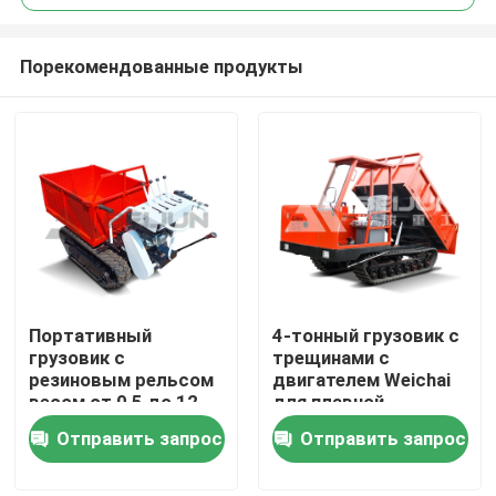
Порекомендованные продукты
Портативный
4-тонный грузовик с
Дома
грузовик с
трещинами с
резиновым рельсом
двигателем Weichai
весом от 0,5 до 12
для плавной
О Компании
тонн
транспортировки
Отправить запрос
Отправить запрос
материалов
Контакты