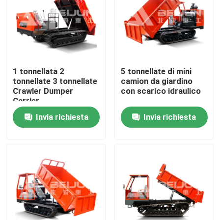
Prodotti
Video
1 tonnellata 2
5 tonnellate di mini
tonnellate 3 tonnellate
camion da giardino
Autocarro con cassone ribaltabile sotterraneo
Crawler Dumper
con scarico idraulico
Carrier
Personalizzabile
Invia richiesta
Invia richiesta
Diesel Portatile In
Camion di cantieri sotterranei
vendita
Camion articolato sotterraneo
Camion di scarico
Sollevamento delle forbici a ruota