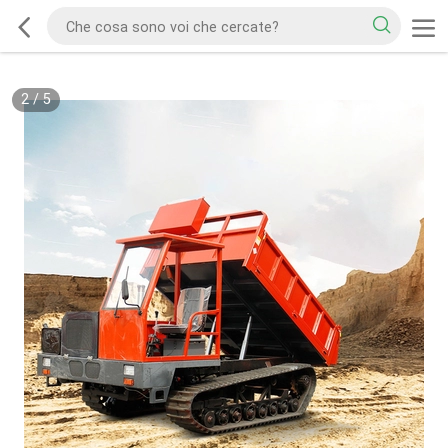
2
/
5