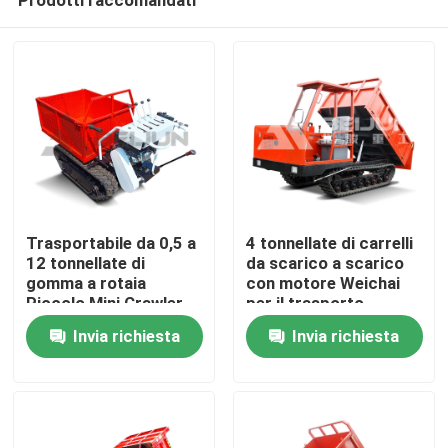
Trasportabile da 0,5 a
4 tonnellate di carrelli
12 tonnellate di
da scarico a scarico
gomma a rotaia
con motore Weichai
Piccolo Mini Crawler
per il trasporto
Casa
Carrier Truck A
agevole dei materiali
Invia richiesta
Invia richiesta
motore diesel
Chi siamo
Contatti