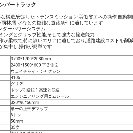
ンパートラック
プルな構造,安定したトランスミッション,労働省エネの操作,自動制
熱帯雨林,雪,氷などの複雑な道路条件に適しています.
ンダーパワーシステム
ミングとグリップ性能,そして強力な輸送能力.
操作が柔軟で,特に狭いエリアに適しており,道路建設コストを削減
が集中し,操作が簡単です.
3700*1700*2080mm
2400*1500*600 下 2 側 2
ウェイチャイ・ジャクシン
メッセージ
折り返しご連絡いたします！
4105
グリ 29
トップ3 逆転 1 高速と低速
エンジニアリング用ゴムレール
320*90*56mm
単一の上部デマップ
6トン
58mm
35度