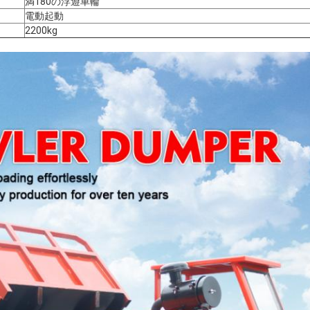
満180の浮遊車輪
電動起動
2200kg
送信