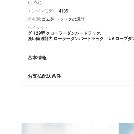
色:
赤色
エンジンモデル:
4105
爬虫類:
ゴム製 トラックの設計
ハイライト:
,
グリ29型 クローラーダンパートラック
,
強い輸送能力 ローラーダンパートラック
TUV ロープ
基本情報
お支払配送条件