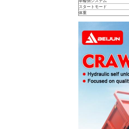
単輪側システム
スタートモード
体重