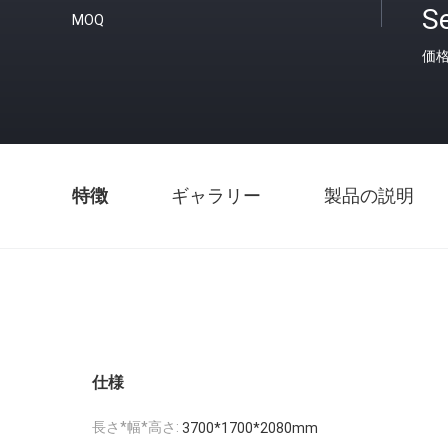
S
MOQ
価
特徴
ギャラリー
製品の説明
仕様
長さ*幅*高さ:
3700*1700*2080mm