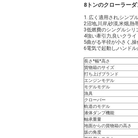
8トンのクローラーダ
1. 広く適用され,シン
2沼地,川岸,砂漠,米畑,
3低燃費のシングルシリ
4強い牽引力,良いクライ
5曲がる半径が小さく,
6電気で起動し,ハンドル
長さ*幅*高さ
貨物箱のサイズ
打ち上げブランド
エンジンモデル
モデルモデル
漁具
クローバー
軌道のモデル
液体ダンプ機能
軸承重量
地面からの貨物箱の高さ
坂の角度