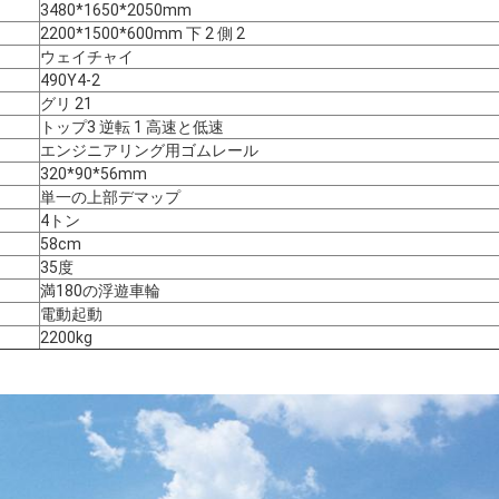
3480*1650*2050mm
2200*1500*600mm 下 2 側 2
ウェイチャイ
490Y4-2
グリ 21
トップ3 逆転 1 高速と低速
エンジニアリング用ゴムレール
320*90*56mm
送信
単一の上部デマップ
4トン
58cm
35度
満180の浮遊車輪
電動起動
2200kg