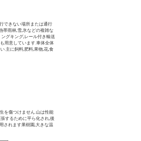
通行できない場所または通行
熱帯雨林,雪,氷などの複雑な
ミングキング,レール付き輸送
も用意しています.車体全体
主に飼料,肥料,果物,花,食
芝生を傷つけません.山は性能
拡張するために平ら化され,後
用されます果樹園,大きな温