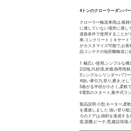
4トンのクローラーダンパ
クローラー輸送車両は,複
に適していない場所に適して
道路条件で使用することがで
車,コンクリートミキサート
がカスタマイズ可能で,お客
品コンテナの短距離輸送に使
1. 幅広い使用,シンプルな
2沼地,川,砂漠,米畑,熱帯
3シングルシリンダーパワー
4強い牽引力,登り,磨き,そ
5曲がる半径が小さく,柔軟
6電気のスタート,集中式ラ
製品説明:小型,モーター,
を通過しました.強い登り能力
ろのドアは,傾斜を達成する
室,苗圃,ビーチ,雪,建設現場