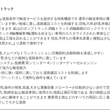
ートラック
雑な道路条件で輸送サービスを提供する特殊機器です.通常の輸送車両が
います狭い地域に適し,道路建設コストを削減する.沼地,川岸,砂漠,米畑,
きます..鉱山のダンプトラック,四輪トラック,四輪駆動のロッククライ
ラック,8輪機械車4輪運転を好まない車用のカスタマイズされた車体など
様は工場を訪れることができます.現在,手持ちの電車生産量と種類は少ない.
用され,より柔軟で便利です.
構造,スムーズなトランスミッション,労働節約,自動制御を達成しやすい.
雨林,雪,氷などの複雑な道路条件に適しています.
メッセージ
折り返しご連絡いたします！
システム 低燃費 双シリンダー 4シリンダーディーゼルエンジン
して強力な輸送能力.
で,特に狭い場所に適しており,道路建設コストを削減します.
ンプヘッド,そして便利な操作を備えています.
柔軟性,操作が簡単,高速,大きな運搬容量.クローラーが比較的少ない歩行で
, 取締役会は,輸送車両に使用され,地面は適応可能である. 扉の側面は,
ために解体することができます.農業用土地などのすべての用語に広く適
,そして小さな道路.