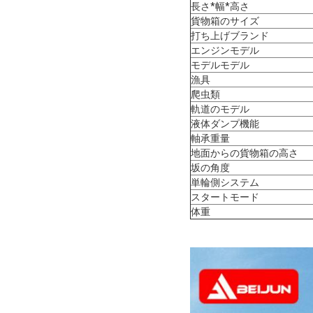
長さ*幅*高さ
貨物箱のサイズ
打ち上げブランド
エンジンモデル
モデルモデル
漁具
爬虫類
軌道のモデル
液体ダンプ機能
軸承重量
地面からの貨物箱の高さ
坂の角度
単輪側システム
スタートモード
体重