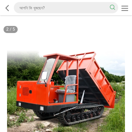
2
/
5