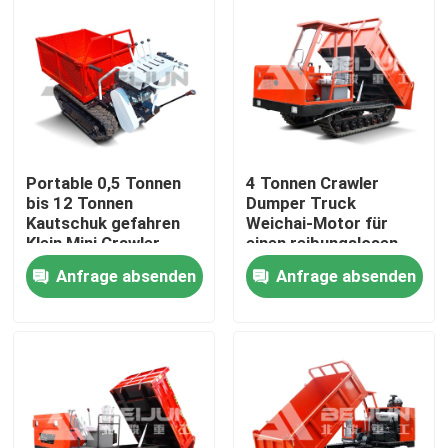
Portable 0,5 Tonnen
4 Tonnen Crawler
bis 12 Tonnen
Dumper Truck
Kautschuk gefahren
Weichai-Motor für
Klein Mini Crawler
einen reibungslosen
Träger Lkw Diesel
Transport von
Anfrage absenden
Anfrage absenden
angetrieben
Material
Nach Hause
Über uns
Kontakte