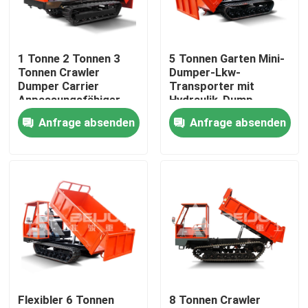
Produkte
1 Tonne 2 Tonnen 3
5 Tonnen Garten Mini-
Tonnen Crawler
Dumper-Lkw-
Videos
Dumper Carrier
Transporter mit
Anpassungsfähiger
Hydraulik-Dump
tragbarer Diesel zum
Anfrage absenden
Anfrage absenden
Untertagekipplaster
Verkauf
Tiefbau-LKW
Untertagesattelschlepper
Crawler-Dumper-Lkw
Flexibler 6 Tonnen
8 Tonnen Crawler
Aufheben der Rad-Schere