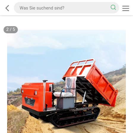
2
/
5