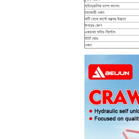
হাইড্রোলিক ডাম্প ফাংশন
বহনকারী ওজন
মাটি থেকে কার্গো বাক্সের উচ্চতা
উপরের কোণ
একচাকা সাইড সিস্টেম
স্টার্ট মোড
ওজন