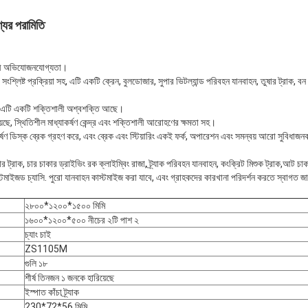
্যের পরামিতি
শালী অভিযোজনযোগ্যতা।
সংশ্লিষ্ট প্রক্রিয়া সহ, এটি একটি ক্রেন, বুলডোজার, সুপার ভিটল্যান্ড পরিবহন যানবাহন, তুষার ট্রাক, ব
ত, এটি একটি শক্তিশালী অশ্বশক্তি আছে।
য়েছে, স্থিতিশীল মাধ্যাকর্ষণ কেন্দ্র এবং শক্তিশালী আরোহণের ক্ষমতা সহ।
র্ষণ ডিস্ক ব্রেক গ্রহণ করে, এবং ব্রেক এবং স্টিয়ারিং একই ফর্ক, অপারেশন এবং সমন্বয় আরো সুবিধাজন
র ট্রাক, চার চাকার ড্রাইভিং রক ক্লাইম্বিং রাজা, ট্র্যাক পরিবহন যানবাহন, কংক্রিট মিশুক ট্রাক,আট চাকা
একটি বার্তা রেখে যান
আমরা শীঘ্রই আপনাকে আবার কল করব!
স্টমাইজড চ্যাসি. পুরো যানবাহন কাস্টমাইজ করা যাবে, এবং গ্রাহকদের কারখানা পরিদর্শন করতে স্বাগত 
২৮০০*১২০০*১৫০০ মিমি
১৬০০*১২০০*৫০০ নীচের ২টি পাশ ২
চ্যাং চাই
ZS1105M
গুলি ১৮
শীর্ষ তিনজন ১ জনকে হারিয়েছে
ইস্পাত কাঁচা ট্র্যাক
230*72*56 মিমি