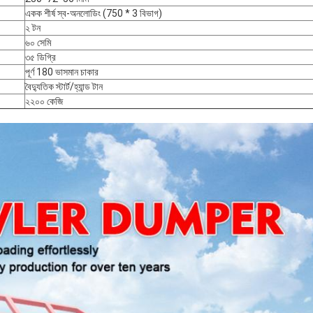
একক শীর্ষ স্ব-অনলোডিং (750 * 3 বিভাগ)
২ টন
৬০ সেমি
৩৫ ডিগ্রি
পূর্ণ 180 ভাসমান চাকার
বৈদ্যুতিক স্টার্ট/হ্যান্ড টান
২২০০ কেজি
জমা দিন