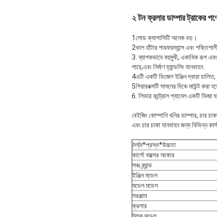
২ টন ক্রলার ডাম্পার ট্রাকের পণ
1লোড ক্যাপাসিটি অনেক বড়।
2ভাল হাঁটার পারফরম্যান্স এবং শক্তি
3. ব্যাপকভাবে বহুমুখী, একাধিক রূপ এবং 
পারে,এবং নির্মাণ হ্যান্ডলিং যানবাহন.
4এটি একটি ডিজেল ইঞ্জিন দ্বারা চালি
5গিয়ারবক্সটি সামনের দিকে মাউন্ট করা হ
6. লিভার কন্ট্রোল প্যানেল একটি ভিজা ঘ
বেইজিং কোম্পানি খনির ডাম্পার, চার চাকা
এবং চার চাকা যানবাহন জন্য বিভিন্ন কা
দৈর্ঘ্য*প্রস্থ*উচ্চতা
কার্গো বাক্সের আকার
লঞ্চ ব্র্যান্ড
ইঞ্জিন মডেল
মডেল মডেল
সরঞ্জাম
ক্রলার
ট্র্যাক মডেল