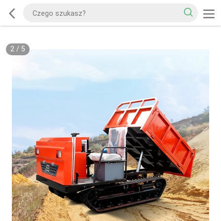
2
/
5