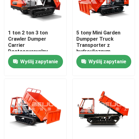
Produkty
1 ton 2 ton 3 ton
5 tony Mini Garden
filmy
Crawler Dumper
Dumpper Truck
Carrier
Transporter z
Dostosowywalny
hydraulicznym
Podziemna wywrotka
Przenośny Diesel Do
zbiornikiem
Wyślij zapytanie
Wyślij zapytanie
sprzedaży
Podziemna ciężarówka górnicza
Podziemna ciężarówka przegubowa
Pojazd z ładowarką
Podnoszenie nożyczek kołowych