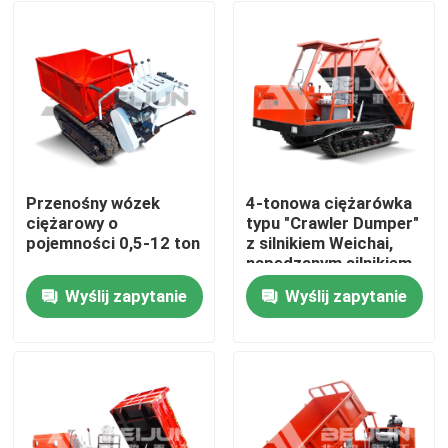
Przenośny wózek
4-tonowa ciężarówka
ciężarowy o
typu "Crawler Dumper"
pojemności 0,5-12 ton
z silnikiem Weichai,
napędzanym silnikiem
do płynnego
Wyślij zapytanie
Wyślij zapytanie
transportu materiału
Dom
O nas
Łączność