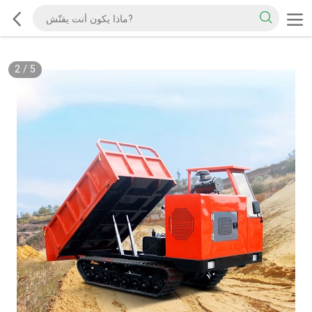
2
/
5