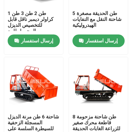
5 طن الحديقة مصغرة
1 طن 2 طن 3 طن
المنتجات
شاحنة النقل مع النفايات
كراولر ديمبر ناقل قابل
الهيدروليكية
للتخصيص الديزل
المحمول للبيع
فيديوهات
إرسال استفسار
إرسال استفسار
شاحنة قلابة تحت الأرض
شاحنة التعدين تحت الأرض
شاحنة مفصلية تحت الأرض
شاحنة كراولر
8 طن شاحنة مزحومة
شاحنة 6 طن مرنة الديزل
قاطعة محرك صغير
المسجلة الزحفية
للزراعة الغابات الحديقة
للسيطرة السلسة على
رفع مقص العجلات