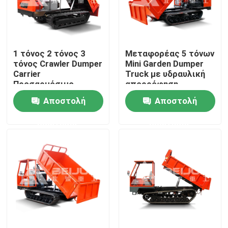
Προϊόντα
1 τόνος 2 τόνος 3
Μεταφορέας 5 τόνων
Βίντεο
τόνος Crawler Dumper
Mini Garden Dumper
Carrier
Truck με υδραυλική
Προσαρμόσιμο
απορρόφηση
Υπόγειο φορτηγό απορρίψεων
φορητό πετρέλαιο
Αποστολή
Αποστολή
ντίζελ προς πώληση
ερώτησης
ερώτησης
Φορτηγό υπόγειας μεταλλείας
Υπόγειο αρθρωμένο φορτηγό
Τροχόφορο-καθαριστήρα
Ανύψωση με ψαλίδι τροχών