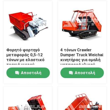
Φορητό φορτηγό
4 τόνων Crawler
μεταφοράς 0,5-12
Dumper Truck Weichai
τόνων με ελαστικό
κινητήρας για ομαλή
τροχιά μικρού
μεταφορά υλικού
μεγέθους Mini Crawler
Αποστολή
Αποστολή
φορτηγό μεταφοράς
Σπίτι
ερώτησης
ερώτησης
Σχετικά με εμάς
Επαφές