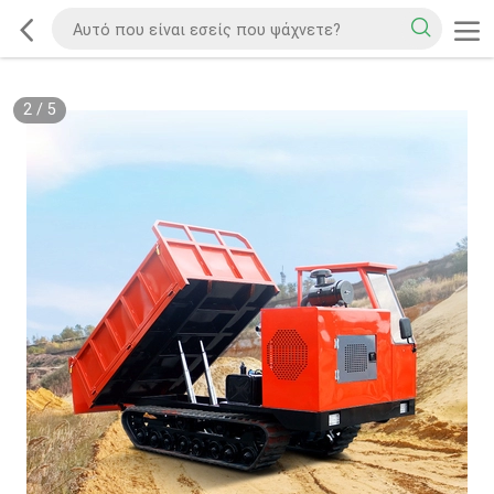
2
/
5