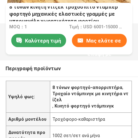
8 τόνων κινητή ντίζελ τροχόσπιτο ντάμπερ
φορτηγό μηχανικές ελαστικές γραμμές με
υπερμεγάλη χωρητικότητα φορτίου
MOQ：1
Τιμή：USD 6001-15000 Set
Καλύτερη τιμή
Μας ελάτε σε
επαφή με
Περιγραφή προϊόντων
8 τόνων φορτηγό-απορριπτήρα
,
Τροχαίο ντάμπινγκ με κινητήρα ντ
Υψηλό φως:
ίζελ
,
Κινητό φορτηγό ντάμπινγκ
Αριθμό μοντέλου
Τροχόφορο-καθαριστήρα
Δυνατότητα προ
1002 σετ/σετ ανά μήνα