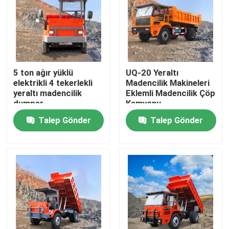
Ürünler
videolar
5 ton ağır yüklü
UQ-20 Yeraltı
elektrikli 4 tekerlekli
Madencilik Makineleri
yeraltı madencilik
Eklemli Madencilik Çöp
Yeraltı Damperli Kamyon
dumper
Kamyonu
Talep Gönder
Talep Gönder
Yeraltı Maden Kamyonu
Yeraltı Belden kırmalı Kamyon
Paletli Damperli Kamyon
Tekerlek makas kaldırma