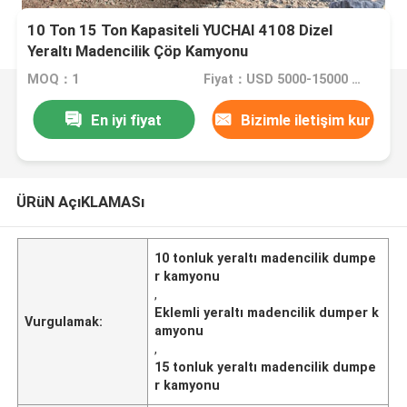
10 Ton 15 Ton Kapasiteli YUCHAI 4108 Dizel
Yeraltı Madencilik Çöp Kamyonu
MOQ：1
Fiyat：USD 5000-15000 Set
En iyi fiyat
Bizimle iletişim kur
ÜRüN AçıKLAMASı
10 tonluk yeraltı madencilik dumpe
r kamyonu
,
Eklemli yeraltı madencilik dumper k
Vurgulamak:
amyonu
,
15 tonluk yeraltı madencilik dumpe
r kamyonu