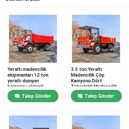
Yeraltı madencilik
3.5 ton Yeraltı
ekipmanları 12 ton
Madencilik Çöp
yeraltı dumper
Kamyonu Dört
kamyonu eklemli
Tekerlekli Madencilik
Ana sayfa
dumper kamyonu
Dar Axle
Talep Gönder
Talep Gönder
Hakkımızda
Kişiler