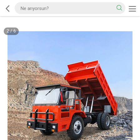
2
/
6