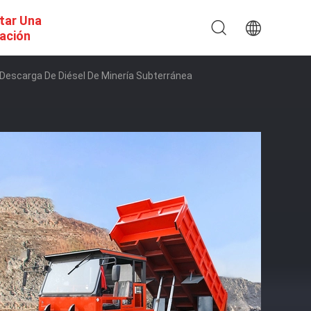
itar Una
ación
Descarga De Diésel De Minería Subterránea