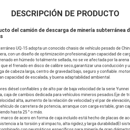
DESCRIPCIÓN DE PRODUCTO
ucto del camión de descarga de minería subterránea 
as
erráneo UQ-15 adopta un conocido chasis de vehículo pesado de Chin
tera, con un diseño de optimización profesional,gran capacidad de carg
enado en húmedo totalmente sellada, no se ve afectada por la arena y 
 que el frenado en disco de calibre seco,garantizar una conducción y
a de cabeza larga, centro de gravedad bajo, seguro y confiable. moto
Deja un mensaje
¡Te llamaremos pronto!
ran capacidad de escalada, y buena adaptabilidad ambiental.
es diésel confiables y de alto par de baja velocidad de la serie Yunnei
ia, caja de cambios dedicada para vehículos mineros pesados.Eje de t
elocidad alta, aumento de la relación de velocidad y el par de elevació
ehículo de carretera de potencia, arranque con carga estable, gran ca
endo hasta 25 ° o más.
l marco de acero en forma de caja incluido está hecho de placas de ac
istencia a la torsión y al impacto, alta rigidez,y larga durabilidadEl s
combinado con neumáticos específicos para minería de gran diámetr