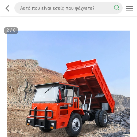
2
/
6