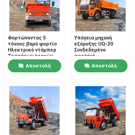
Προϊόντα
Βίντεο
Φορτώνοντας 5
Υπόγεια μηχανή
τόνους βαρύ φορτίο
εξόρυξης UQ-20
Ηλεκτρικό ντάμπερ
Συνδεδεμένο
Υπόγειο φορτηγό απορρίψεων
Τεσσάρων τροχών
φορτηγό
Υπόγεια Ορυχεία
απορριμμάτων
Αποστολή
Αποστολή
Ντάμπερ Τίπερ
εξόρυξης
Φορτηγό υπόγειας μεταλλείας
ερώτησης
ερώτησης
Υπόγειο αρθρωμένο φορτηγό
Τροχόφορο-καθαριστήρα
Ανύψωση με ψαλίδι τροχών