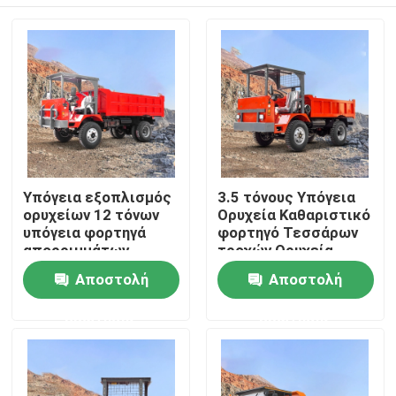
Υπόγεια εξοπλισμός
3.5 τόνους Υπόγεια
ορυχείων 12 τόνων
Ορυχεία Καθαριστικό
υπόγεια φορτηγά
φορτηγό Τεσσάρων
απορριμμάτων
τροχών Ορυχεία
αρθρωτών
στενό άξονα
Σπίτι
Αποστολή
Αποστολή
απορριμμάτων
ερώτησης
ερώτησης
Σχετικά με εμάς
Επαφές