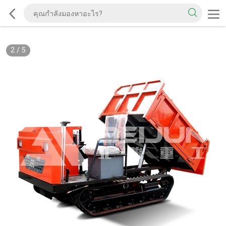
2
/
5