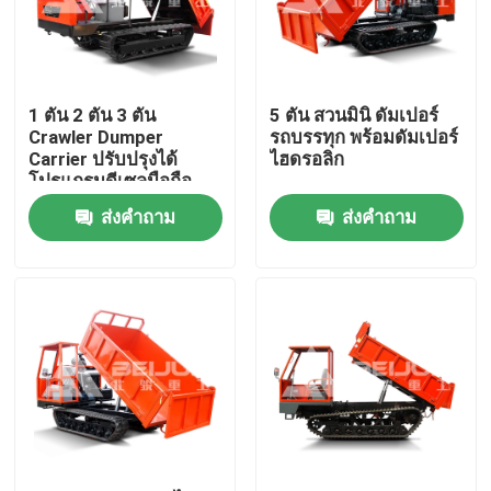
ผลิตภัณฑ์
1 ตัน 2 ตัน 3 ตัน
5 ตัน สวนมินิ ดัมเปอร์
วิดีโอ
Crawler Dumper
รถบรรทุก พร้อมดัมเปอร์
Carrier ปรับปรุงได้
ไฮดรอลิก
โปรแกรมดีเซลมือถือ
รถดั๊มพ์ใต้ดิน
สําหรับขาย
ส่งคำถาม
ส่งคำถาม
รถขุดใต้ดิน
รถบรรทุกติดใต้ดิน
รถบรรทุกขนของคราว์เลอร์ดัมเปอร์
การยกเลื่อยล้อ