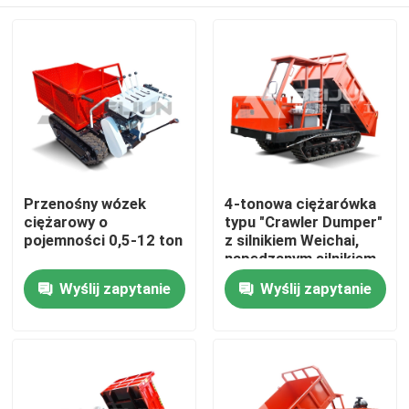
Przenośny wózek
4-tonowa ciężarówka
ciężarowy o
typu "Crawler Dumper"
pojemności 0,5-12 ton
z silnikiem Weichai,
napędzanym silnikiem
do płynnego
Dom
Wyślij zapytanie
Wyślij zapytanie
transportu materiału
O nas
Łączność