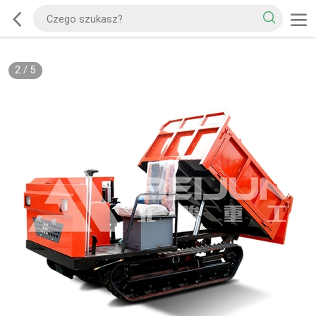
2
/
5