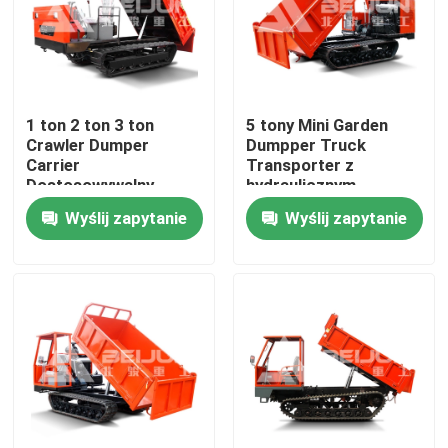
Produkty
filmy
1 ton 2 ton 3 ton
5 tony Mini Garden
Crawler Dumper
Dumpper Truck
Carrier
Transporter z
Podziemna wywrotka
Dostosowywalny
hydraulicznym
Przenośny Diesel Do
zbiornikiem
Wyślij zapytanie
Wyślij zapytanie
sprzedaży
Podziemna ciężarówka górnicza
Podziemna ciężarówka przegubowa
Pojazd z ładowarką
Podnoszenie nożyczek kołowych