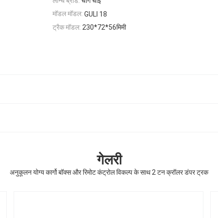
लॉन्च ब्रांड:
चांग चाई
मॉडल मॉडल:
GULI 18
ट्रैक मॉडल:
230*72*56मिमी
गेलरी
अनुकूलन योग्य कार्गो बॉक्स और रिमोट कंट्रोल विकल्प के साथ 2 टन क्रॉलर डंपर ट्रक