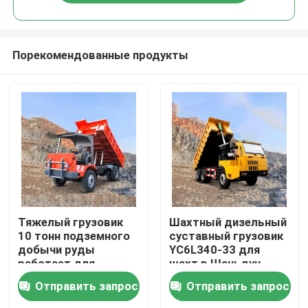
Порекомендованные продукты
Дома
Тяжелый грузовик
Шахтный дизельный
10 тонн подземного
суставный грузовик
добычи руды
YC6L340-33 для
О Компании
работает для
шахт в Шаньдун
продажи
Отправить запрос
Отправить запрос
Контакты