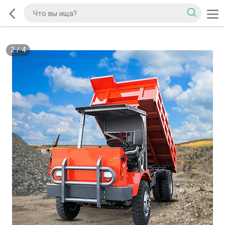
2
/
4