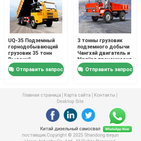
Подземные транспортные средства
Подземный внедорожник
UQ-35 Подземный
3 тонны грузовик
горнодобывающий
подземного добычи
грузовик 35 тонн
Чангхай двигатель и
Crawler Scissor подъем
Высокий
Ningjing трансмиссия
технический
Отправить запрос
Отправить запрос
содержание и низкое
Отчетливо произношенный подъем заграждения
потребление
Главная страница
Карта сайта
Контакты
подъемник с телескопической стрелой
Desktop Site
Гигантский сверлильный станок
Китай дизельный самосвал
поставщик.Copyright © 2025 Shandong Beijun
Купальный грузовик