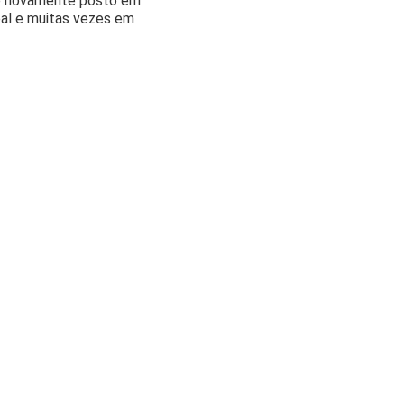
 é novamente posto em
pal e muitas vezes em