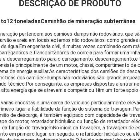
DESCRIÇÃO DE PRODUTO
uto
12 toneladas
Caminhão de mineração subterrânea
eração pertencem aos camiões-dumps não rodoviários, que são 
arvão e areia em locais externos não rodoviários, como grandes
 de água.Em engenharia civil, é muitas vezes combinado com má
carregadores e transportadores de correia para formar uma linh
e e descarregamento para o carregamento, descarregamento,e 
nsiste principalmente de um motor, chassi, compartimento de c
stema de energia auxiliar.As características dos camiões de desc
erísticas dos camiões-dumps não rodoviários são: grande arqueaç
Deixe um recado
Ligaremos para você em breve!
do técnico,Por conseguinte, as empresas dispostas a entrar ne
alta energia que se atrevem a competir ou têm um forte apoio 
 várias encostas e uma carga de veículos particularmente elev
rimeiro lugar, a fiabilidade da função do sistema de travagem.P
amião de descarga, é também equipado com capacidade de tra
ape do motor, retardador hidráulico ou função de retardador eléc
o da função de travagemNo início da travagem, a travagem de 
o em primeiro lugar; em seguida, o retardador hidráulico ou elé