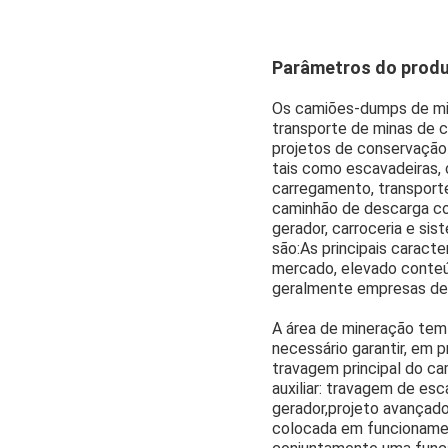
Parâmetros do prod
Os camiões-dumps de min
transporte de minas de c
projetos de conservação
tais como escavadeiras, 
carregamento, transport
caminhão de descarga co
gerador, carroceria e si
são:As principais caract
mercado, elevado conteú
geralmente empresas de 
A área de mineração tem
necessário garantir, em p
travagem principal do c
auxiliar: travagem de esc
gerador,projeto avançad
colocada em funcionament