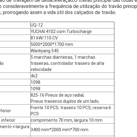
o de travagem de desaceleração;O travão principal das rodas
 consideravelmente a frequência de utilização do travão princi
 prorrogando assim a vida útil dos calçados de travão.
UQ-12
YUCHAI 4102 com Turbocharge
81 kW/110 CV
5000*2000*1700 mm
Wanliyang 545
SUBMETER
5 marchas dianteiras, 1 marchas
ão
traseiras, controlador traseiro de alta
velocidade
4x2
1098
1098
825-16 Pneus de aço radial,
Pneus traseiros duplos de um lado,
Frente 10 PCS, traseiro 10 PCS, reserva 6
ferior
PCS
inferior
comprimento 70 mm, largura 10 mm
ento × largura
3400 mm*2000 mm*700 mm