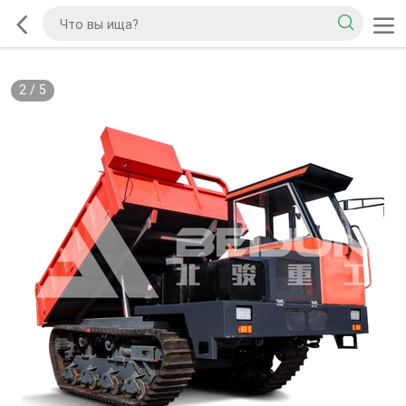
2
/
5