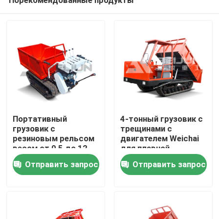
Портативный
4-тонный грузовик с
грузовик с
трещинами с
резиновым рельсом
двигателем Weichai
весом от 0,5 до 12
для плавной
Дома
тонн
транспортировки
Отправить запрос
Отправить запрос
материалов
О Компании
Контакты