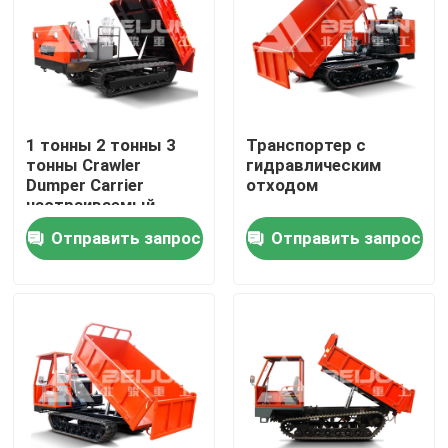
Продукция
Видео
1 тонны 2 тонны 3
Транспортер с
тонны Crawler
гидравлическим
Подземный самосвал
Dumper Carrier
отходом
настраиваемый
портативный дизель
Отправить запрос
Отправить запрос
для продажи
Тележка подземной разработки
Подземная отчетливо произношенная тележка
Дюмперный грузовик
Подъем ножницы на колесе